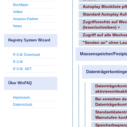
Buchtipps
Autoplay Blockliste pf
Artikel
Standard Autoplay Auf
Amazon-Partner
Zugriffsrechte auf Wec
News
(lesen/schreiben) »
Zugriff auf alle Wechs
Registry System Wizard
"Senden an" ohne Lau
Massenspeicher/Festpla
R.S.W. Download
R.S.W.
R.S.W. .NET
Datenträgerkontinge
Über WinFAQ
Datenträgerkont
aktivieren/deakt
Impressum
Bei erreichen d
Datenträgerkont
Datenschutz
Standarddatent
Warnstufen konf
Speicherbegren