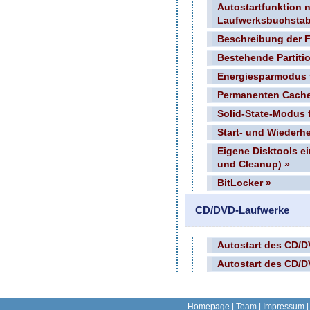
Autostartfunktion 
Laufwerksbuchstab
Beschreibung der F
Bestehende Partitio
Energiesparmodus f
Permanenten Cache 
Solid-State-Modus f
Start- und Wiederh
Eigene Disktools e
und Cleanup) »
BitLocker »
CD/DVD-Laufwerke
Autostart des CD/D
Autostart des CD/D
Homepage
|
Team
|
Impressum