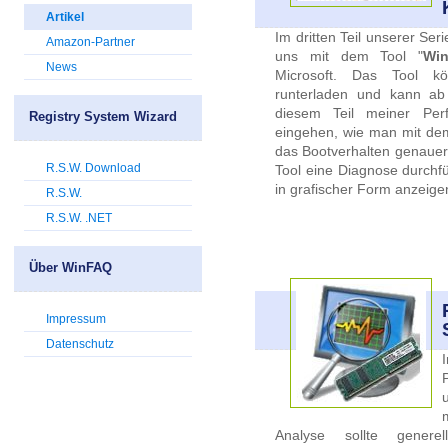
Artikel
Im dritten Teil unserer Se
Amazon-Partner
uns mit dem Tool "
Win
News
Microsoft. Das Tool kö
runterladen und kann ab 
diesem Teil meiner Per
Registry System Wizard
eingehen, wie man mit dem
das Bootverhalten genauer
R.S.W. Download
Tool eine Diagnose durchf
in grafischer Form anzeige
R.S.W.
R.S.W. .NET
Über WinFAQ
Impressum
Datenschutz
Analyse sollte gener