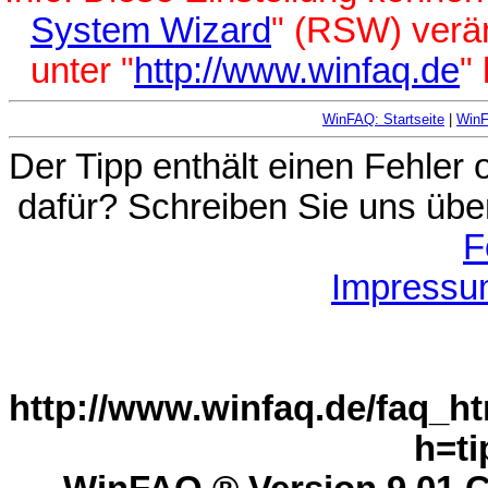
System Wizard
" (RSW) verä
unter "
http://www.winfaq.de
"
WinFAQ: Startseite
|
Win
Der Tipp enthält einen Fehler
dafür? Schreiben Sie uns übe
F
Impressu
http://www.winfaq.de/faq_ht
h=ti