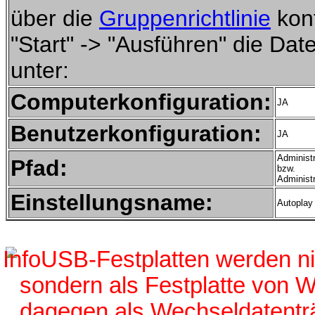
über die
Gruppenrichtlinie
konf
"Start" -> "Ausführen" die Date
unter:
Computerkonfiguration:
JA
Benutzerkonfiguration:
JA
Administ
Pfad:
bzw.
Administ
Einstellungsname:
Autoplay 
USB-Festplatten werden ni
sondern als Festplatte von 
dagegen als Wechseldatenträ