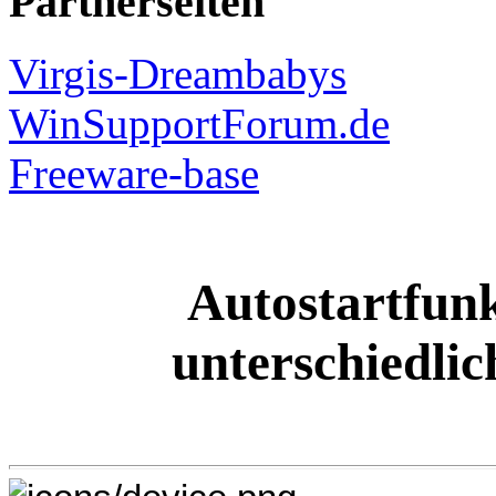
Partnerseiten
Virgis-Dreambabys
WinSupportForum.de
Freeware-base
Autostartfunk
unterschiedli