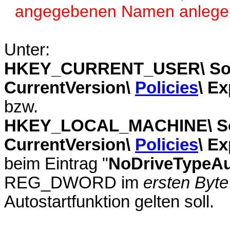
angegebenen Namen anlege
Unter:
HKEY_CURRENT_USER\ Softw
CurrentVersion\
Policies
\ Ex
bzw.
HKEY_LOCAL_MACHINE\ Soft
CurrentVersion\
Policies
\ Ex
beim Eintrag "
NoDriveTypeA
REG_DWORD im
ersten Byte
Autostartfunktion gelten soll.