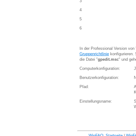
3
4
5
6
In der Professional Version vo
Gruppenrichtlinie
konfigurieren. 
die Datei "
gpedit.msc
" und geh
Computerkonfiguration:
Benutzerkonfiguration:
Pfad:
A
K
Einstellungsname:
S
W
WinFAQ: Startseite
|
WinF