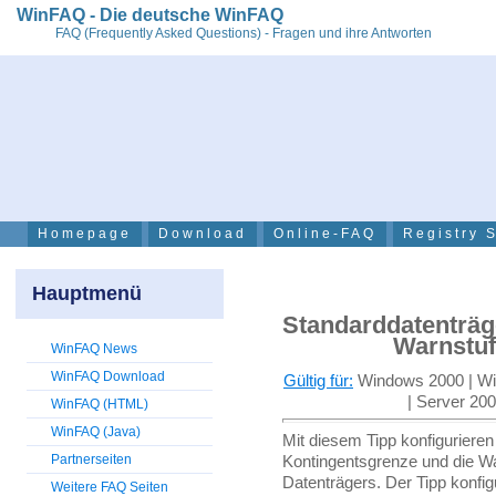
WinFAQ - Die deutsche WinFAQ
FAQ (Frequently Asked Questions) - Fragen und ihre Antworten
Homepage
Download
Online-FAQ
Registry 
Hauptmenü
Standarddatenträg
Warnstuf
WinFAQ News
WinFAQ Download
Gültig für:
Windows 2000 | Wi
| Server 20
WinFAQ (HTML)
WinFAQ (Java)
Mit diesem Tipp konfigurieren
Partnerseiten
Kontingentsgrenze und die Wa
Datenträgers. Der Tipp konfigu
Weitere FAQ Seiten