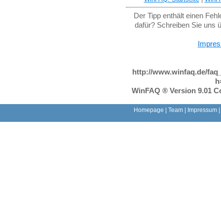
Der Tipp enthält einen Feh
dafür? Schreiben Sie uns 
Impre
http://www.winfaq.de/faq
h
WinFAQ ® Version 9.01 Co
Homepage
|
Team
|
Impressum