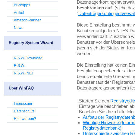
Datenträgerkontingentverwaltu
Buchtipps
beschränken auf
" (siehe da
Artikel
"
Datenträgerkontingentverwalt
Amazon-Partner
Diese Einstellung bestimmt, w
News
Benutzer auf jedem NTFS-Da
verwenden darf. Zusätzlich wi
Benutzer vor der Überschreit
Registry System Wizard
(wenn sich der Status im Kont
werden.
R.S.W. Download
Die Einstellung hat keinen Ei
R.S.W.
Festplattenspeicher der aktue
R.S.W. .NET
benutzerdefinierte Grenzen u
Benutzer (auf der Registerkar
Datenträgereigenschaften) fe
Über WinFAQ
Starten Sie den
Registryedit
Impressum
Einträge wie beschrieben ab
Datenschutz
Beachten Sie dazu bitte fol
Aufbau der Registrydaten
Hier werben?
Wichtige Hinweise (Inform
Registrydatenbank)
Unterschiede zwischen Re