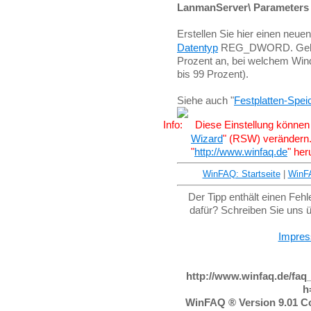
LanmanServer\ Parameters
Erstellen Sie hier einen neuen
Datentyp
REG_DWORD. Geben 
Prozent an, bei welchem Win
bis 99 Prozent).
Siehe auch "
Festplatten-Spei
Diese Einstellung können 
Wizard
" (RSW) verändern
"
http://www.winfaq.de
" her
WinFAQ: Startseite
|
WinF
Der Tipp enthält einen Feh
dafür? Schreiben Sie uns 
Impre
http://www.winfaq.de/faq
h
WinFAQ ® Version 9.01 Co