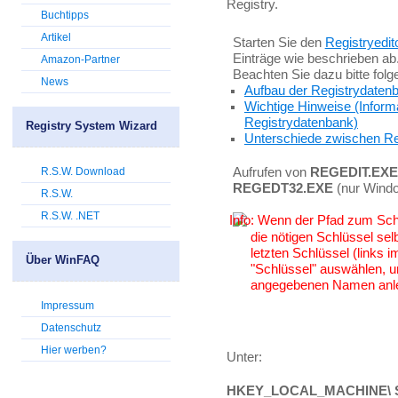
Registry.
Buchtipps
Artikel
Starten Sie den
Registryedit
Einträge wie beschrieben ab
Amazon-Partner
Beachten Sie dazu bitte fol
News
Aufbau der Registrydaten
Wichtige Hinweise (Inform
Registrydatenbank)
Registry System Wizard
Unterschiede zwischen Re
R.S.W. Download
Aufrufen von
REGEDIT.EXE
REGEDT32.EXE
(nur Wind
R.S.W.
R.S.W. .NET
Wenn der Pfad zum Schlü
die nötigen Schlüssel sel
letzten Schlüssel (links
Über WinFAQ
"Schlüssel" auswählen, u
angegebenen Namen anl
Impressum
Datenschutz
Hier werben?
Unter:
HKEY_LOCAL_MACHINE\ Sys