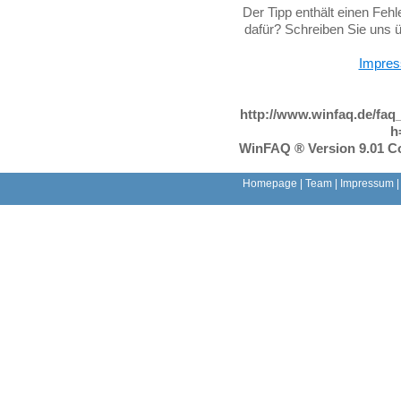
Der Tipp enthält einen Feh
dafür? Schreiben Sie uns 
Impre
http://www.winfaq.de/faq
h
WinFAQ ® Version 9.01 Co
Homepage
|
Team
|
Impressum