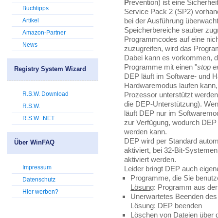
P
revention) ist eine Sicherh
Buchtipps
Service Pack 2 (SP2) vorha
bei der Ausführung überwacht,
Artikel
Speicherbereiche sauber zug
Amazon-Partner
Programmcodes auf eine nicht
News
zuzugreifen, wird das Progr
Dabei kann es vorkommen, d
Programme mit einen "
stop e
Registry System Wizard
DEP läuft im Software- und
Hardwaremodus laufen kann,
R.S.W. Download
Prozessor unterstützt werden
die DEP-Unterstützung). Wen
R.S.W.
läuft DEP nur im Softwaremo
R.S.W. .NET
zur Verfügung, wodurch DEP
werden kann.
DEP wird per Standard automa
Über WinFAQ
aktiviert, bei 32-Bit-System
aktiviert werden.
Impressum
Leider bringt DEP auch eigen
Programme, die Sie benutze
Datenschutz
Lösung
: Programm aus de
Hier werben?
Unerwartetes Beenden des
Lösung
: DEP beenden
Löschen von Dateien über 