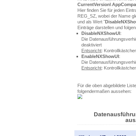
CurrentVersion\ AppCompat
Hier finden Sie für jeden Eintr
REG_SZ, wobei der Name glei
und als Wert "
DisableNXSh
Einträge darstellen und folg
DisableNXShowUI
:
Die Datenausführungsverhi
deaktiviert
Entspricht
: Kontrollkästchen
EnableNXShowUI
:
Die Datenausführungsverhin
Entspricht
: Kontrollkästchen
Für die oben abgebildete List
folgendermaßen aussehen:
Datenausführu
aus