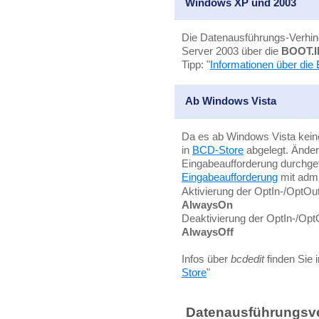
Windows XP und 2003
Die Datenausführungs-Verhi
Server 2003 über die
BOOT.I
Tipp: "
Informationen über die
Ab Windows Vista
Da es ab Windows Vista kein
in
BCD-Store
abgelegt. Ände
Eingabeaufforderung durchgefü
Eingabeaufforderung
mit admi
Aktivierung der OptIn-/OptOut
AlwaysOn
Deaktivierung der OptIn-/Opt
AlwaysOff
Infos über
bcdedit
finden Sie i
Store
"
Datenausführungsver