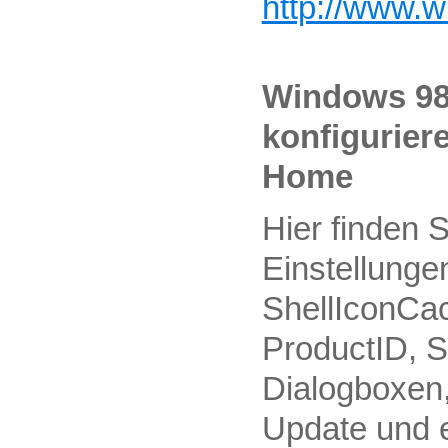
http://www.w
Windows 9
konfiguriere
Home
Hier finden 
Einstellung
ShellIconCa
ProductID, S
Dialogboxen
Update und e