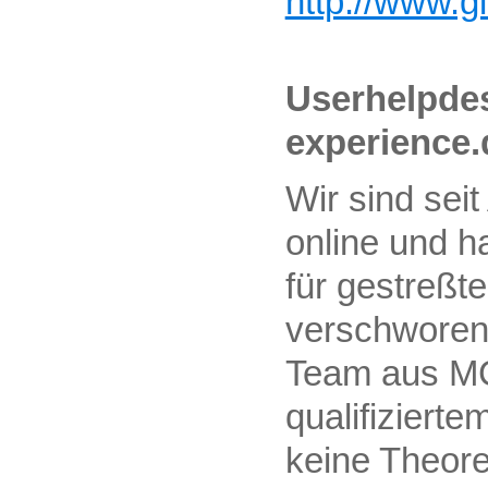
http://www.gl
Userhelpdes
experience.
Wir sind sei
online und h
für gestreßt
verschworen.
Team aus MC
qualifiziertem
keine Theore