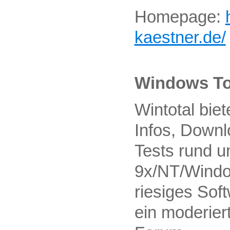
Homepage:
kaestner.de/
Windows To
Wintotal bie
Infos, Downl
Tests rund 
9x/NT/Windo
riesiges Sof
ein moderier