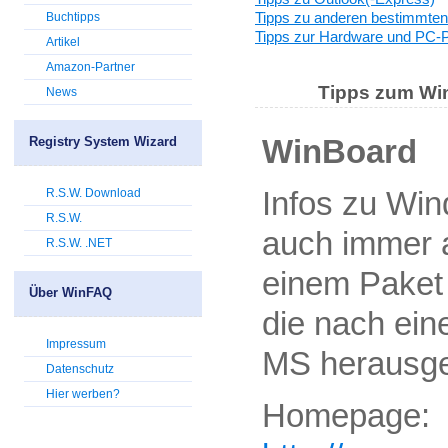
Tipps zu anderen bestimmt
Buchtipps
Tipps zur Hardware und PC-
Artikel
Amazon-Partner
Tipps zum Wi
News
Registry System Wizard
WinBoard
R.S.W. Download
Infos zu Wi
R.S.W.
auch immer 
R.S.W. .NET
einem Paket
Über WinFAQ
die nach ei
Impressum
MS herausg
Datenschutz
Hier werben?
Homepage: