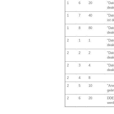
1
6
20
"Dat
deakt
1
7
40
"Dat
ist d
1
8
80
"Dat
deakt
2
1
1
"Dat
deakt
2
2
2
"Dat
deakt
2
3
4
"Dat
deakt
2
4
8
2
5
10
"Anw
geän
2
6
20
DDE 
werd