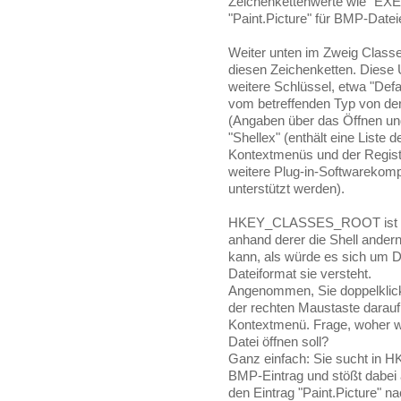
Zeichenkettenwerte wie "EXE
"Paint.Picture" für BMP-Datei
Weiter unten im Zweig Classe
diesen Zeichenketten. Diese 
weitere Schlüssel, etwa "Def
vom betreffenden Typ von der 
(Angaben über das Öffnen un
"Shellex" (enthält eine Liste
Kontextmenüs und der Registe
weitere Plug-in-Softwarekom
unterstützt werden).
HKEY_CLASSES_ROOT ist als
anhand derer die Shell ander
kann, als würde es sich um 
Dateiformat sie versteht.
Angenommen, Sie doppelklick
der rechten Maustaste darau
Kontextmenü. Frage, woher we
Datei öffnen soll?
Ganz einfach: Sie sucht 
BMP-Eintrag und stößt dabei a
den Eintrag "Paint.Picture"