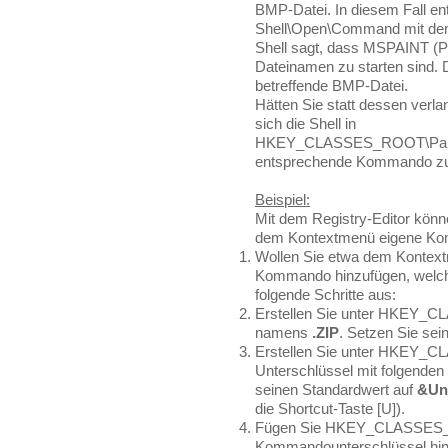
BMP-Datei. In diesem Fall ent
Shell\Open\Command mit de
Shell sagt, dass MSPAINT (
Dateinamen zu starten sind. 
betreffende BMP-Datei.
Hätten Sie statt dessen verlan
sich die Shell in
HKEY_CLASSES_ROOT\Paint.
entsprechende Kommando zu
Beispiel:
Mit dem Registry-Editor kön
dem Kontextmenü eigene Ko
Wollen Sie etwa dem Kontext
Kommando hinzufügen, welche
folgende Schritte aus:
Erstellen Sie unter HKEY_
namens
.ZIP
. Setzen Sie sei
Erstellen Sie unter HKEY_C
Unterschlüssel mit folgend
seinen Standardwert auf
&Un
die Shortcut-Taste [U]).
Fügen Sie HKEY_CLASSES_RO
Kommandounterschlüssel hinz