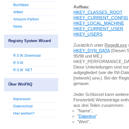
Buchtipps
Aufbau:
HKEY_CLASSES_ROOT
Artikel
HKEY_CURRENT_CONFIG
Amazon-Partner
HKEY_LOCAL_MACHINE
News
HKEY_CURRENT_USER
HKEY_USERS
Registry System Wizard
Zusätzlich unter
Regedit.exe
s
HKEY_DYN_DATA
(Diesen S
R.S.W. Download
95/98 und ME.)
HKEY_PERFORMANCE_DATA
R.S.W.
Diese Unterteilungen sind nun
R.S.W. .NET
aufgegliedert (wie die INI-Dat
[network] usw.). Bei der Regist
genauer.
Über WinFAQ
Jeder Schlüssel kann weitere
Impressum
Fensterteil) Werteinträge ent
aus drei Teilen zusammen:
Datenschutz
"Name",
Hier werben?
"
Datentyp
"
"Wert".