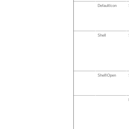
DefaultIcon
Shell
Shell\Open