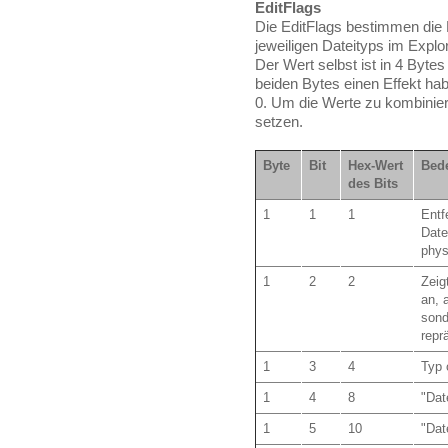
EditFlags
Die EditFlags bestimmen die
jeweiligen Dateityps im Explor
Der Wert selbst ist in 4 Bytes
beiden Bytes einen Effekt ha
0. Um die Werte zu kombinie
setzen.
Byte
Bit
Hex-Wert
Bede
des Bits
1
1
1
Entf
Date
phys
1
2
2
Zeig
an, 
sond
repr
1
3
4
Typ 
1
4
8
"Dat
1
5
10
"Dat