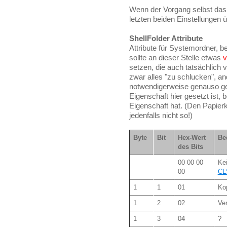
Wenn der Vorgang selbst das 
letzten beiden Einstellungen 
ShellFolder Attribute
Attribute für Systemordner, b
sollte an dieser Stelle etwas
v
setzen, die auch tatsächlich 
zwar alles "zu schlucken", a
notwendigerweise genauso g
Eigenschaft hier gesetzt ist, 
Eigenschaft hat. (Den Papier
jedenfalls nicht so!)
Byte
Bit
Hex-Wert
Be
des Bits
00 00 00
Kei
00
CL
1
1
01
Kop
1
2
02
Ver
1
3
04
?