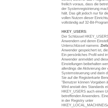
freilich voraus, dass die bet
der Systemregistrierung mach
hält. Das gilt jedoch nur für
vollen Nutzen dieser Einricht
vollständig auf 32-Bit-Progr
HKEY_USERS
:
Der Schlüssel HKEY_USERS e
Anwendern und deren Einstell
Unterschlüssel namens
.Defa
Anwender gespeichert ist, die
Ein persönliches Profil wird 
Anwender anmeldet und diese
Einstellungen beibehalten wer
allerdings die Aktivierung de
Systemsteuerung und darin di
Sie auf die Registerkarte Ben
"Benutzer können Vorgaben ä
Wird anstatt des Standards ein
HKEY_USERS auch einen Unte
betreffenden Anwenders. Eine L
in der Registry unter
HKEY_LOCAL_MACHINE\Softwar