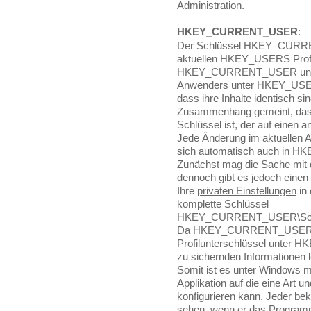
Administration.
HKEY_CURRENT_USER
:
Der Schlüssel HKEY_CURREN
aktuellen HKEY_USERS Profi
HKEY_CURRENT_USER und de
Anwenders unter HKEY_USERS 
dass ihre Inhalte identisch si
Zusammenhang gemeint, 
Schlüssel ist, der auf einen an
Jede Änderung im aktuellen 
sich automatisch auch in
Zunächst mag die Sache mit 
dennoch gibt es jedoch einen
Ihre
privaten Einstellungen
in 
komplette Schlüssel
HKEY_CURRENT_USER\Softw
Da HKEY_CURRENT_USER tra
Profilunterschlüssel unter H
zu sichernden Informationen
Somit ist es unter Windows m
Applikation auf die eine Art u
konfigurieren kann. Jeder bek
sehen, wenn er das Programm