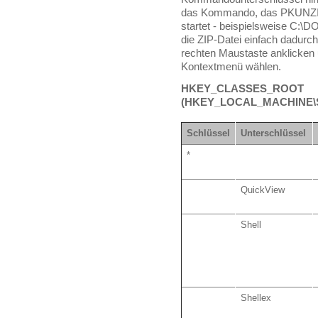
das Kommando, das PKUNZI
startet - beispielsweise C:
die ZIP-Datei einfach dadurc
rechten Maustaste anklicken
Kontextmenü wählen.
HKEY_CLASSES_ROOT
(HKEY_LOCAL_MACHINE\So
Schlüssel
Unterschlüssel
*
QuickView
Shell
Shellex