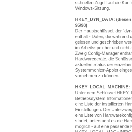
schnellen Zugriff auf die Konf
Windows-Sitzung.
HKEY_DYN_DATA
: (diese
95/98)
Der Hauptschlüssel, der "dyn
enthält - Daten, die während 
gelesen und geschrieben wer
im Arbeitsspeicher und nicht 
Zweig Config-Manager enthält e
Hardwaregeräte, die Schlüssel
aktuellen Status der einzelne
Systemmonitor-Applet einge
vornehmen zu können.
HKEY_LOCAL_MACHINE
:
Unter dem Schlüssel HKEY
Betriebssystem Informatione
eine Liste der installierten 
Einstellungen. Der Unterzwe
eine Liste von Hardwarekonf
startet, untersucht es die Ha
möglich - auf eine passende 
HKEY_LOCAL_MACHINE\Con