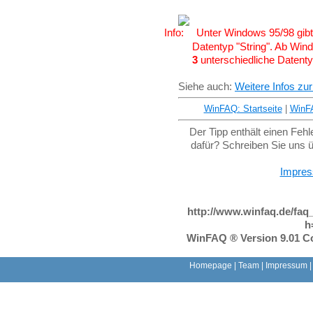
Unter Windows 95/98 gibt 
Datentyp "String". Ab Win
3
unterschiedliche Datenty
Siehe auch:
Weitere Infos zur
WinFAQ: Startseite
|
WinF
Der Tipp enthält einen Feh
dafür? Schreiben Sie uns 
Impre
http://www.winfaq.de/faq
h
WinFAQ ® Version 9.01 Co
Homepage
|
Team
|
Impressum