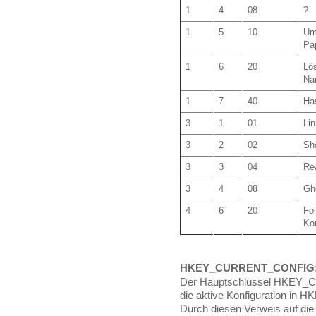
1
4
08
?
1
5
10
Umb
Pap
1
6
20
Lös
Na
1
7
40
Ha
3
1
01
Lin
3
2
02
Sh
3
3
04
Re
3
4
08
Gho
4
6
20
Fol
Ko
HKEY_CURRENT_CONFIG
Der Hauptschlüssel HKEY_C
die aktive Konfiguration i
Durch diesen Verweis auf di