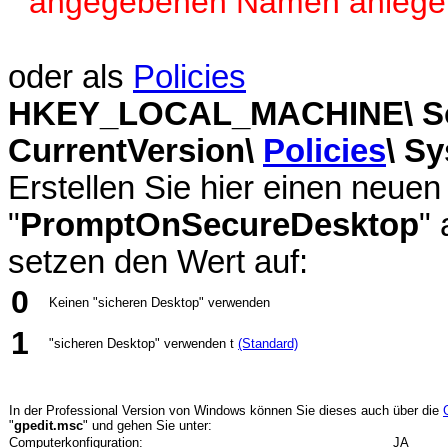
angegebenen Namen anlege
oder als
Policies
HKEY_LOCAL_MACHINE\ Soft
CurrentVersion\
Policies
\ S
Erstellen Sie hier einen neu
"
PromptOnSecureDesktop
" 
setzen den Wert auf:
0
Keinen "sicheren Desktop" verwenden
1
"sicheren Desktop" verwenden t
(Standard)
In der Professional Version von Windows können Sie dieses auch über die
"
gpedit.msc
" und gehen Sie unter:
Computerkonfiguration:
JA