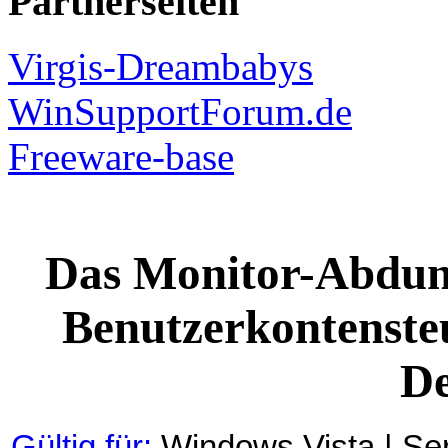
Partnerseiten
Virgis-Dreambabys
WinSupportForum.de
Freeware-base
Das Monitor-Abdunk
Benutzerkontenste
De
Gültig für:
Windows Vista | Se