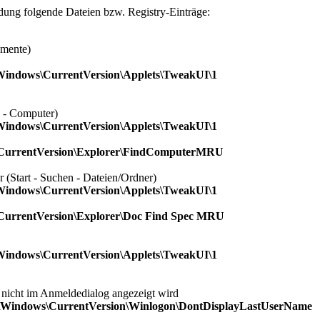
dung folgende Dateien bzw. Registry-Einträge:
umente)
ndows\CurrentVersion\Applets\TweakUI\1
n - Computer)
ndows\CurrentVersion\Applets\TweakUI\1
rrentVersion\Explorer\FindComputerMRU
 (Start - Suchen - Dateien/Ordner)
ndows\CurrentVersion\Applets\TweakUI\1
rentVersion\Explorer\Doc Find Spec MRU
ndows\CurrentVersion\Applets\TweakUI\1
s nicht im Anmeldedialog angezeigt wird
ndows\CurrentVersion\Winlogon\DontDisplayLastUserName