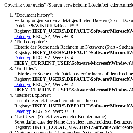
"Covering your tracks" (Spuren verwischen): Löscht bei jeder Anmel
"Document history":
Verknüpfungen zu den zuletzt geöffneten Dateien (Start - Dok
Dateien: %WINDIR%\Recent\*.*
Registry:
HKEY_USERS\.DEFAULT\Software\Microsoft\Wi
Datentyp
REG_SZ, Wert: +/- 8
"Find computer":
Historie der Suche nach Rechnern im Netzwerk (Start - Suche
Registry:
HKEY_USERS\.DEFAULT\Software\Microsoft\Wi
Datentyp
REG_SZ, Wert: +/- 4
HKEY_CURRENT_USER\Software\Microsoft\Windows\Cu
"Find files":
Historie der Suche nach Dateien oder Ordnern auf dem Rechner
Registry:
HKEY_USERS\.DEFAULT\Software\Microsoft\Wi
Datentyp
REG_SZ, Wert: +/- 2
HKEY_CURRENT_USER\Software\Microsoft\Windows\Cur
"Internet Explorer":
Löscht die zuletzt besuchten Internetadressen
Registry:
HKEY_USERS\.DEFAULT\Software\Microsoft\Wi
Datentyp
REG_SZ, Wert: +/- 16
"Last User" (Zuletzt verwendeter Benutzername):
Sorgt dafür, dass der Name der zuletzt angemeldeten Benutzer
Registry:
HKEY_LOCAL_MACHINE\Software\Microsoft\Wi
"Network connection" (verbundene Netzlaufwerke):