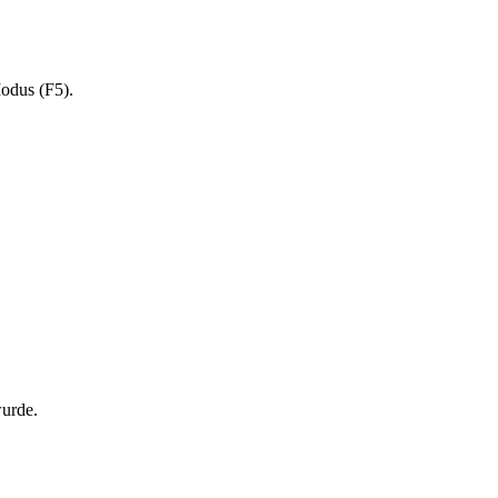
Modus (F5).
wurde.