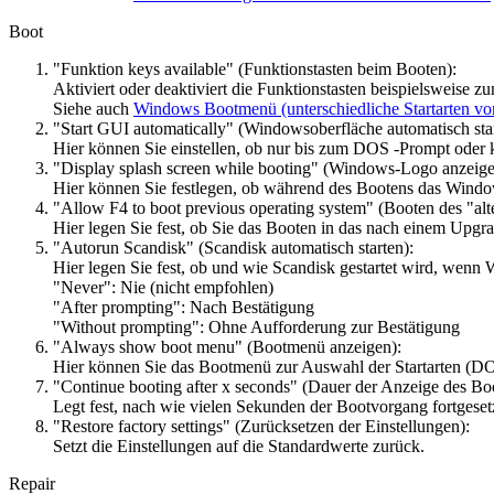
Boot
"Funktion keys available" (Funktionstasten beim Booten):
Aktiviert oder deaktiviert die Funktionstasten beispielsweis
Siehe auch
Windows Bootmenü (unterschiedliche Startarten v
"Start GUI automatically" (Windowsoberfläche automatisch star
Hier können Sie einstellen, ob nur bis zum DOS -Prompt oder k
"Display splash screen while booting" (Windows-Logo anzeige
Hier können Sie festlegen, ob während des Bootens das Windo
"Allow F4 to boot previous operating system" (Booten des "alt
Hier legen Sie fest, ob Sie das Booten in das nach einem Upgr
"Autorun Scandisk" (Scandisk automatisch starten):
Hier legen Sie fest, ob und wie Scandisk gestartet wird, wen
"Never": Nie (nicht empfohlen)
"After prompting": Nach Bestätigung
"Without prompting": Ohne Aufforderung zur Bestätigung
"Always show boot menu" (Bootmenü anzeigen):
Hier können Sie das Bootmenü zur Auswahl der Startarten (DOS 
"Continue booting after x seconds" (Dauer der Anzeige des Bo
Legt fest, nach wie vielen Sekunden der Bootvorgang fortgese
"Restore factory settings" (Zurücksetzen der Einstellungen):
Setzt die Einstellungen auf die Standardwerte zurück.
Repair