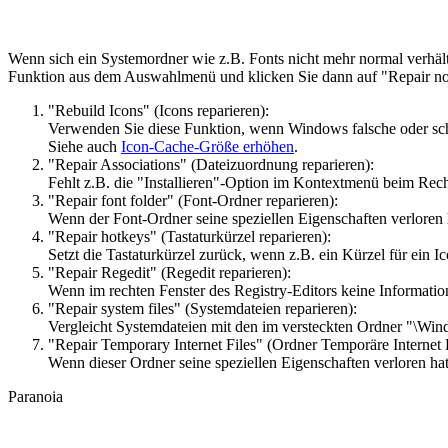
Wenn sich ein Systemordner wie z.B. Fonts nicht mehr normal verhäl
Funktion aus dem Auswahlmenü und klicken Sie dann auf "Repair now
"Rebuild Icons" (Icons reparieren):
Verwenden Sie diese Funktion, wenn Windows falsche oder sch
Siehe auch
Icon-Cache-Größe erhöhen
.
"Repair Associations" (Dateizuordnung reparieren):
Fehlt z.B. die "Installieren"-Option im Kontextmenü beim Rech
"Repair font folder" (Font-Ordner reparieren):
Wenn der Font-Ordner seine speziellen Eigenschaften verloren h
"Repair hotkeys" (Tastaturkürzel reparieren):
Setzt die Tastaturkürzel zurück, wenn z.B. ein Kürzel für ein I
"Repair Regedit" (Regedit reparieren):
Wenn im rechten Fenster des Registry-Editors keine Informati
"Repair system files" (Systemdateien reparieren):
Vergleicht Systemdateien mit den im versteckten Ordner "\Win
"Repair Temporary Internet Files" (Ordner Temporäre Internet D
Wenn dieser Ordner seine speziellen Eigenschaften verloren hat
Paranoia