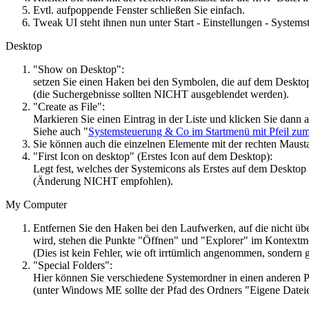
Evtl. aufpoppende Fenster schließen Sie einfach.
Tweak UI steht ihnen nun unter Start - Einstellungen - System
Desktop
"Show on Desktop":
setzen Sie einen Haken bei den Symbolen, die auf dem Desktop
(die Suchergebnisse sollten NICHT ausgeblendet werden).
"Create as File":
Markieren Sie einen Eintrag in der Liste und klicken Sie dann au
Siehe auch "
Systemsteuerung & Co im Startmenü mit Pfeil zu
Sie können auch die einzelnen Elemente mit der rechten Mau
"First Icon on desktop" (Erstes Icon auf dem Desktop):
Legt fest, welches der Systemicons als Erstes auf dem Desktop
(Änderung NICHT empfohlen).
My Computer
Entfernen Sie den Haken bei den Laufwerken, auf die nicht übe
wird, stehen die Punkte "Öffnen" und "Explorer" im Kontextme
(Dies ist kein Fehler, wie oft irrtümlich angenommen, sondern
"Special Folders":
Hier können Sie verschiedene Systemordner in einen anderen P
(unter Windows ME sollte der Pfad des Ordners "Eigene Date