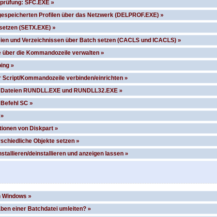
prüfung: SFC.EXE »
espeicherten Profilen über das Netzwerk (DELPROF.EXE) »
setzen (SETX.EXE) »
eien und Verzeichnissen über Batch setzen (CACLS und ICACLS) »
e über die Kommandozeile verwalten »
ing »
 Script/Kommandozeile verbinden/einrichten »
er Dateien RUNDLL.EXE und RUNDLL32.EXE »
 Befehl SC »
 »
ionen von Diskpart »
rschiedliche Objekte setzen »
nstallieren/deinstallieren und anzeigen lassen »
n Windows »
aben einer Batchdatei umleiten? »