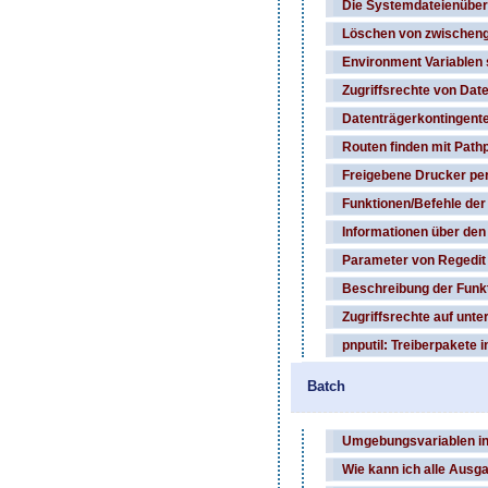
Die Systemdateienüber
Löschen von zwischeng
Environment Variablen 
Zugriffsrechte von Dat
Datenträgerkontingent
Routen finden mit Pathp
Freigebene Drucker per
Funktionen/Befehle d
Informationen über den
Parameter von Regedit
Beschreibung der Funkt
Zugriffsrechte auf unte
pnputil: Treiberpakete i
Batch
Umgebungsvariablen i
Wie kann ich alle Ausg