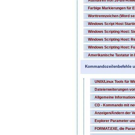
Ausführen von 16-Bit-Anwe
Farbige Markierungen für E
Worttrennzeichen (Word sep
Windows Script Host Starti
Windows Scripting Host: Si
Windows Scripting Host: R
Windows Scripting Host: Fu
Amerikanische Tastatur in
Kommandozeilenbefehle u
UNIX/Linux Tools für W
Dateierweiterungen vo
Allgemeine Informatio
CD - Kommando mit ne
Anzeigen/Ändern der V
Explorer Parameter un
FORMAT.EXE, die Para