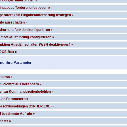
ndungen unterbinden »
ingabeaufforderung festlegen »
arators) für Eingabeaufforderung festlegen »
nfo ausschalten »
cherheitsfunktion konfigurieren »
emote-Ausführung konfigurieren »
nktion Aus-/Einschalten (WSH deaktivieren) »
 DOS-Box »
nd ihre Parameter
indows »
m Prompt aus verändern »
nen zu Kommandozeilenbefehlen »
uen Parametern »
erschlüsselungen (CIPHER.EXE) »
d bestimmte Aufrufe »
meter »