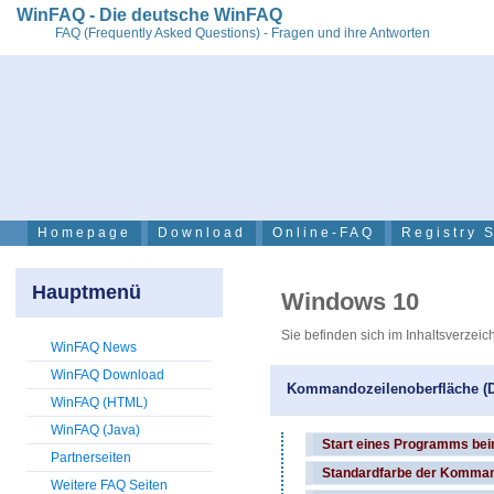
WinFAQ - Die deutsche WinFAQ
FAQ (Frequently Asked Questions) - Fragen und ihre Antworten
Homepage
Download
Online-FAQ
Registry 
Hauptmenü
Windows 10
Sie befinden sich im Inhaltsverze
WinFAQ News
WinFAQ Download
Kommandozeilenoberfläche (
WinFAQ (HTML)
WinFAQ (Java)
Start eines Programms be
Partnerseiten
Standardfarbe der Kommand
Weitere FAQ Seiten