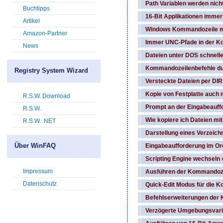
Path Variablen werden nicht
Buchtipps
16-Bit Applikationen immer
Artikel
Windows Kommandozeile mi
Amazon-Partner
Immer UNC-Pfade in der K
News
Dateien unter DOS schnelle
Kommandozeilenbefehle du
Registry System Wizard
Versteckte Dateien per DIR
Kopie von Festplatte auch 
R.S.W. Download
Prompt an der Eingabeauff
R.S.W.
Wie kopiere ich Dateien m
R.S.W. .NET
Darstellung eines Verzeich
Über WinFAQ
Eingabeaufforderung im Or
Scripting Engine wechseln 
Impressum
Ausführen der Kommandoze
Datenschutz
Quick-Edit Modus für die K
Befehlserweiterungen der 
Verzögerte Umgebungsvaria