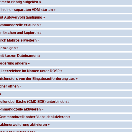
 mehr richtig aufgelöst »
 in einer separaten VDM starten »
t Autovervollständigung »
ommandozeile erlauben »
r löschen und kopieren »
rch Makros erweitern »
 anzeigen »
mit kurzen Dateinamen »
orderung ändern »
it Leerzeichen im Namen unter DOS? »
nisfensters von der Eingabeaufforderung aus »
dner öffnen »
»
ilenoberfläche (CMD.EXE) unterbinden »
ommandozeile aktivieren »
Kommandozeilenoberfläche deaktivieren »
blenerweiterung aktivieren »