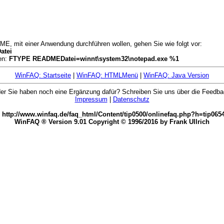
ME, mit einer Anwendung durchführen wollen, gehen Sie wie folgt vor:
tei
en:
FTYPE READMEDatei=winnt\system32\notepad.exe %1
WinFAQ: Startseite
|
WinFAQ: HTMLMenü
|
WinFAQ: Java Version
oder Sie haben noch eine Ergänzung dafür? Schreiben Sie uns über die Feedb
Impressum
|
Datenschutz
 http://www.winfaq.de/faq_html/Content/tip0500/onlinefaq.php?h=tip065
WinFAQ ® Version 9.01 Copyright © 1996/2016 by Frank Ullrich