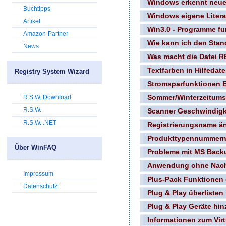
Windows erkennt neue
Buchtipps
Windows eigene Literat
Artikel
Win3.0 - Programme fu
Amazon-Partner
Wie kann ich den Stan
News
Was macht die Datei 
Textfarben in Hilfedat
Registry System Wizard
Stromsparfunktionen E
R.S.W. Download
Sommer/Winterzeitumst
R.S.W.
Scanner Geschwindigk
R.S.W. .NET
Registrierungsname ä
Produkttypennummern
Über WinFAQ
Probleme mit MS Back
Anwendung ohne Nachf
Impressum
Plus-Pack Funktionen 
Datenschutz
Plug & Play überlisten
Plug & Play Geräte hi
Informationen zum Vir