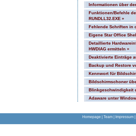
Informationen über de
Funktionen/Befehle d
RUNDLL32.EXE »
Fehlende Schriften in 
Eigene Star Office She
Detaillierte Hardware
HWDIAG ermitteln »
Deaktivierte Einträge 
Backup und Restore v
Kennwort für Bildschi
Bildschirmschoner über
Blinkgeschwindigkeit d
Adaware unter Window
Homepage
|
Team
|
Impressum