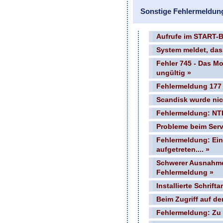
Sonstige Fehlermeldun
Aufrufe im START-Bu
System meldet, das
Fehler 745 - Das Mo
ungültig »
Fehlermeldung 177 
Scandisk wurde nic
Fehlermeldung: N
Probleme beim Serv
Fehlermeldung: Ein 
aufgetreten.... »
Schwerer Ausnahme
Fehlermeldung »
Installierte Schrift
Beim Zugriff auf d
Fehlermeldung: Zu