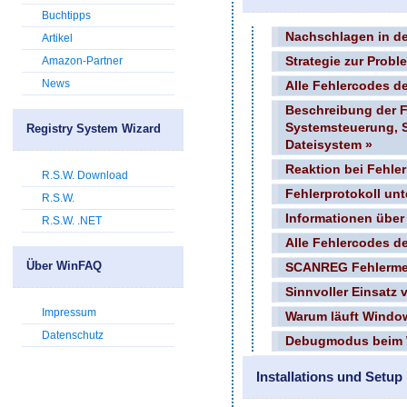
Buchtipps
Nachschlagen in d
Artikel
Amazon-Partner
Strategie zur Prob
News
Alle Fehlercodes d
Beschreibung der F
Systemsteuerung, 
Registry System Wizard
Dateisystem »
Reaktion bei Fehler
R.S.W. Download
Fehlerprotokoll unt
R.S.W.
Informationen übe
R.S.W. .NET
Alle Fehlercodes d
Über WinFAQ
SCANREG Fehlerme
Sinnvoller Einsatz 
Impressum
Warum läuft Windo
Datenschutz
Debugmodus beim 
Installations und Setu