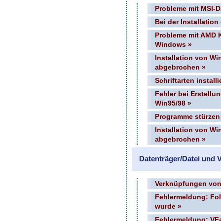
Probleme mit MSI-Da
Bei der Installation
Probleme mit AMD K
Windows »
Installation von W
abgebrochen »
Schriftarten install
Fehler bei Erstellu
Win95/98 »
Programme stürzen
Installation von Wi
abgebrochen »
Datenträger/Datei und V
Verknüpfungen von
Fehlermeldung: Fol
wurde »
Fehlermeldung: VFat