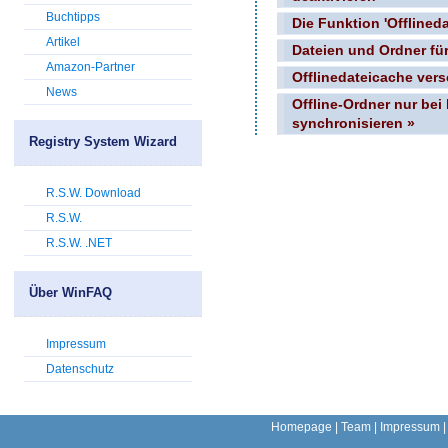
Buchtipps
Die Funktion 'Offlineda
Artikel
Dateien und Ordner für
Amazon-Partner
Offlinedateicache vers
News
Offline-Ordner nur bei
synchronisieren »
Registry System Wizard
R.S.W. Download
R.S.W.
R.S.W. .NET
Über WinFAQ
Impressum
Datenschutz
Homepage
|
Team
|
Impressum