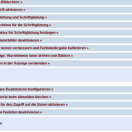
-Bildschirm »
ift aktivieren »
ättung und Schriftglättung »
rbtöne für die Schriftglättung »
ktur für Schriftglättung festlegen »
aturbilder deaktivieren »
on texten verbessern und Farbwiedergabe kalibrieren »
ige: Warnhinweis beim drehen von Bildern »
en in der Anzeige verwenden »
s Reaktivieren konfigurieren »
erät beim abmelden löschen »
ür den Zugriff auf die Daten aktivieren »
 Funktion deaktivieren »
en