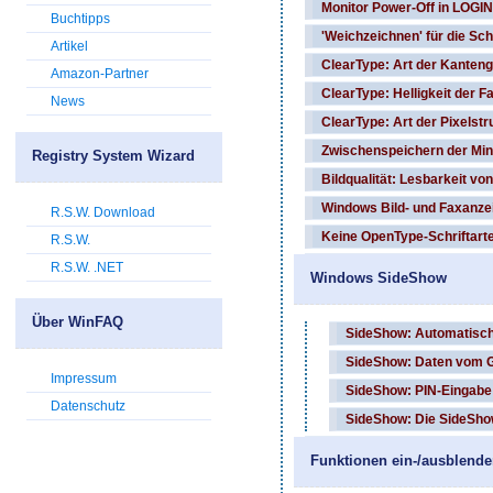
Monitor Power-Off in LOGIN
Buchtipps
'Weichzeichnen' für die Schr
Artikel
ClearType: Art der Kantengl
Amazon-Partner
ClearType: Helligkeit der Fa
News
ClearType: Art der Pixelstru
Zwischenspeichern der Mini
Registry System Wizard
Bildqualität: Lesbarkeit v
Windows Bild- und Faxanze
R.S.W. Download
Keine OpenType-Schriftart
R.S.W.
R.S.W. .NET
Windows SideShow
Über WinFAQ
SideShow: Automatische
SideShow: Daten vom G
Impressum
SideShow: PIN-Eingabe f
Datenschutz
SideShow: Die SideShow
Funktionen ein-/ausblend