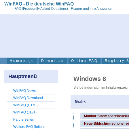
WinFAQ - Die deutsche WinFAQ
FAQ (Frequently Asked Questions) - Fragen und ihre Antworten
Homepage
Download
Online-FAQ
Registry 
Hauptmenü
Windows 8
Sie befinden sich im Inhaltsverzeic
WinFAQ News
WinFAQ Download
Grafik
WinFAQ (HTML)
WinFAQ (Java)
Monitor Stromspareinstell
Partnerseiten
Neue Bildschirmschoner ei
Weitere FAQ Seiten