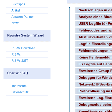
Buchtipps
Nachschlagen in d
Artikel
Amazon-Partner
Analyse eines Blue
News
USER Logfile für Fe
Fehlercodes und was
Registry System Wizard
Absturzverhalten v
Logfile Einstellung
R.S.W. Download
Fehlermeldungen mi
R.S.W.
Keine Fehlermeldu
R.S.W. .NET
IIS Logfile auf Feh
Erweitertes Group P
Über WinFAQ
Debugger für Windo
Netzwerk: IPSec-Er
Impressum
Protokollierung im 
Datenschutz
Erweiterte Log-Eint
Debugmodus beim 
Zuverlässigkeitsü