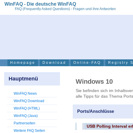
WinFAQ - Die deutsche WinFAQ
FAQ (Frequently Asked Questions) - Fragen und ihre Antworten
Homepage
Download
Online-FAQ
Registry 
Hauptmenü
Windows 10
Sie befinden sich im Inhaltsve
WinFAQ News
alle Tipps für das Thema Port
WinFAQ Download
WinFAQ (HTML)
Ports/Anschlüsse
WinFAQ (Java)
Partnerseiten
USB Polling Interval e
Weitere FAQ Seiten