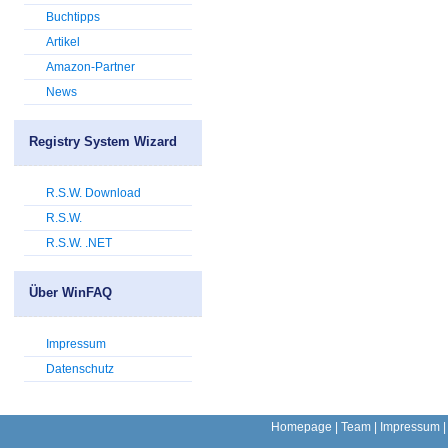
Buchtipps
Artikel
Amazon-Partner
News
Registry System Wizard
R.S.W. Download
R.S.W.
R.S.W. .NET
Über WinFAQ
Impressum
Datenschutz
Homepage
|
Team
|
Impressum