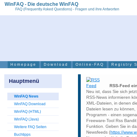
WinFAQ - Die deutsche WinFAQ
FAQ (Frequently Asked Questions) - Fragen und ihre Antworten
Homepage
Download
Online-FAQ
Registry 
Hauptmenü
RSS-Feed ein
Neu ist, dass Sie sich jet
WinFAQ News
RSS-News informieren kön
XML-Dateien, in denen di
WinFAQ Download
Dateien lesen zu können,
WinFAQ (HTML)
Programm - einen sogena
WinFAQ (Java)
Freeware-Tool Rss Bandit
Funktion. Geben Sie in d
Weitere FAQ Seiten
Newsfeeds (
https://www.w
Buchtipps