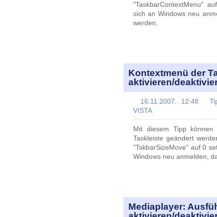
"TaskbarContextMenu" au
sich an Windows neu anmel
werden.
Kontextmenü der Ta
aktivieren/deaktivie
16.11.2007, 12:48
Ti
VISTA
Mit diesem Tipp können 
Taskleiste geändert werde
"TskbarSizeMove" auf 0 se
Windows neu anmelden, dam
Mediaplayer: Ausfü
aktivieren/deaktivie