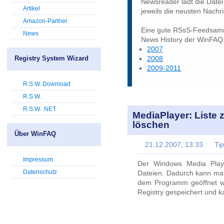
Newsreader lädt die Datei
Artikel
jeweils die neusten Nachr
Amazon-Partner
Eine gute RSsS-Feedsamml
News
News History der WinFAQ
2007
Registry System Wizard
2008
2009-2011
R.S.W. Download
R.S.W.
R.S.W. .NET
MediaPlayer: Liste 
löschen
Über WinFAQ
21.12.2007, 13:33
Ti
Impressum
Der Windows Media Playe
Datenschutz
Dateien. Dadurch kann man
dem Programm geöffnet wer
Registry gespeichert und k