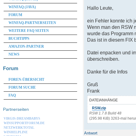
WINFAQ (JAVA)
Hallo Leute,
FORUM
ein Fehler konnte ich j
WINFAQ-PARTNERSEITEN
Wenn man den RSW nich
WEITERE FAQ SEITEN
wurde das Programm m
BUCHTIPPS
Das ist in diesem FIX
AMAZON-PARTNER
Datei enpacken und i
NEWS
überschreiben.
Forum
Danke für die Infos
FOREN-ÜBERSICHT
Gruß
FORUM SUCHE
Frank
FAQ
DATEIANHÄNGE
RSW.zip
Partnerseiten
RSW 1.7.8 Build 48
(295.98 KiB) 3263-mal heru
VIRGIS-DREAMBABYS
WINSUPPORTFORUM.DE
NETZWERKTOTAL
WINHELPLINE
Antwort