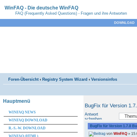
WinFAQ - Die deutsche WinFAQ
FAQ (Frequently Asked Questions) - Fragen und ihre Antworten
DOWNLOAD
Foren-Übersicht
‹
Registry System Wizard
‹
Versionsinfos
Hauptmenü
BugFix für Version 1.7.
WINFAQ NEWS
Antwort
schreiben
WINFAQ DOWNLOAD
BugFix für Version 1.7.8 Bu
R.-S.-W. DOWNLOAD
von
WinFAQ
» 15.
WINFAQ (HTML)