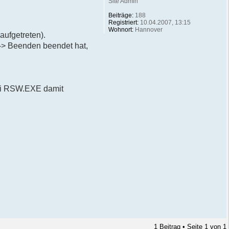
Site Admin
Beiträge:
188
Registriert:
10.04.2007, 13:15
Wohnort:
Hannover
 aufgetreten).
-> Beenden beendet hat,
tei RSW.EXE damit
1 Beitrag • Seite
1
von
1