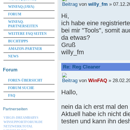
von
willy_fm
» 07.12.2
WINFAQ (JAVA)
Hi,
FORUM
ich habe eine registriert
WINFAQ-
PARTNERSEITEN
bei mir "Tools", somit a
WEITERE FAQ SEITEN
da etwas?
BUCHTIPPS
Gruß
AMAZON-PARTNER
willy_fm
NEWS
Re: Reg Cleaner
Forum
von
WinFAQ
» 28.02.2
FOREN-ÜBERSICHT
FORUM SUCHE
Hallo,
FAQ
nein da ich erst mal de
Partnerseiten
Aktuell habe ich nicht di
VIRGIS-DREAMBABYS
testen und kann ihn desh
WINSUPPORTFORUM.DE
NETZWERKTOTAL