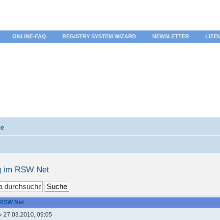
ONLINE-FAQ
REGISTRY SYSTEM WIZARD
NEWSLETTER
LIZE
he
ng im RSW Net
m RSW Net
» 27.03.2010, 09:05