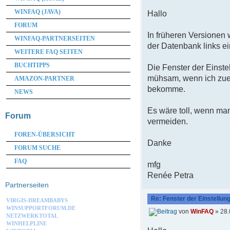
WINFAQ (JAVA)
Hallo
FORUM
In früheren Versionen
WINFAQ-PARTNERSEITEN
der Datenbank links ei
WEITERE FAQ SEITEN
BUCHTIPPS
Die Fenster der Einst
mühsam, wenn ich zuer
AMAZON-PARTNER
bekomme.
NEWS
Es wäre toll, wenn ma
Forum
vermeiden.
FOREN-ÜBERSICHT
Danke
FORUM SUCHE
FAQ
mfg
Renée Petra
Partnerseiten
Re: Fenster der Einstellu
VIRGIS-DREAMBABYS
WINSUPPORTFORUM.DE
von
WinFAQ
» 28.
NETZWERKTOTAL
WINHELPLINE