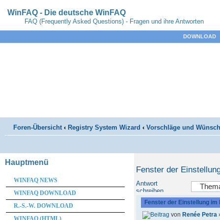
WinFAQ - Die deutsche WinFAQ
FAQ (Frequently Asked Questions) - Fragen und ihre Antworten
DOWNLOAD
Foren-Übersicht
‹
Registry System Wizard
‹
Vorschläge und Wünsc
Hauptmenü
Fenster der Einstellu
WINFAQ NEWS
Antwort
schreiben
WINFAQ DOWNLOAD
Fenster der Einstellung i
R.-S.-W. DOWNLOAD
von
Renée Petra
WINFAQ (HTML)