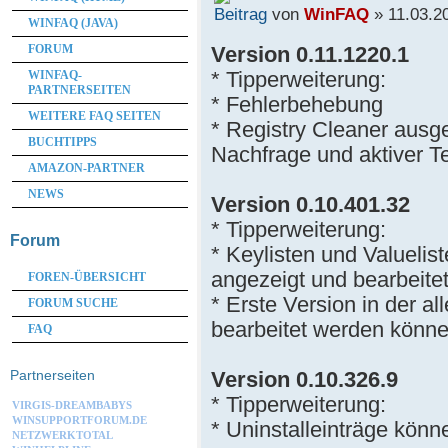
von
WinFAQ
» 11.03.2
WINFAQ (JAVA)
Version 0.11.1220.1
FORUM
* Tipperweiterung:
WINFAQ-
PARTNERSEITEN
* Fehlerbehebung
WEITERE FAQ SEITEN
* Registry Cleaner ausg
BUCHTIPPS
Nachfrage und aktiver T
AMAZON-PARTNER
NEWS
Version 0.10.401.32
* Tipperweiterung:
Forum
* Keylisten und Valuelis
angezeigt und bearbeite
FOREN-ÜBERSICHT
* Erste Version in der al
FORUM SUCHE
bearbeitet werden könn
FAQ
Version 0.10.326.9
Partnerseiten
* Tipperweiterung:
VIRGIS-DREAMBABYS
WINSUPPORTFORUM.DE
* Uninstalleinträge könn
NETZWERKTOTAL