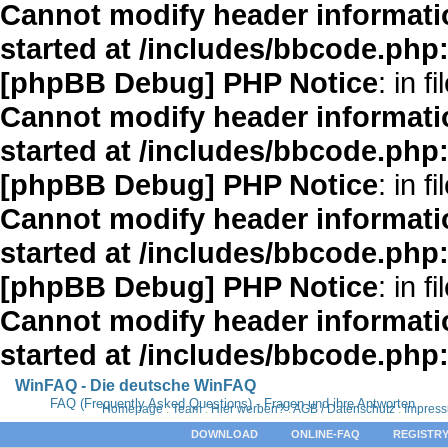
Cannot modify header informatio
started at /includes/bbcode.php
[phpBB Debug] PHP Notice
: in fi
Cannot modify header informatio
started at /includes/bbcode.php
[phpBB Debug] PHP Notice
: in fi
Cannot modify header informatio
started at /includes/bbcode.php
[phpBB Debug] PHP Notice
: in fi
Cannot modify header informatio
started at /includes/bbcode.php
WinFAQ - Die deutsche WinFAQ
FAQ (Frequently Asked Questions) - Fragen und ihre Antworten
Homepage
:
Team
:
Hier werben?
:
AGB / Datenschutz
:
Impres
DOWNLOAD
ONLINE-FAQ
REGISTRY