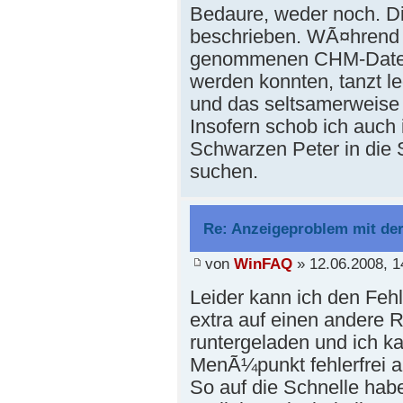
Bedaure, weder noch. Di
beschrieben. WÃ¤hrend s
genommenen CHM-Dateien
werden konnten, tanzt le
und das seltsamerweise a
Insofern schob ich auch 
Schwarzen Peter in die 
suchen.
Re: Anzeigeproblem mit de
von
WinFAQ
» 12.06.2008, 1
Leider kann ich den Fehl
extra auf einen andere
runtergeladen und ich k
MenÃ¼punkt fehlerfrei a
So auf die Schnelle habe 