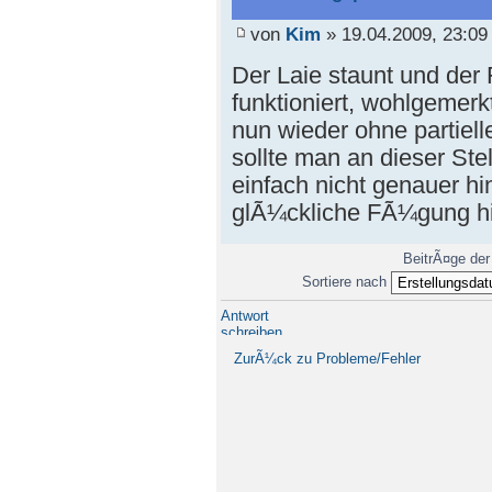
von
Kim
» 19.04.2009, 23:09
Der Laie staunt und der
funktioniert, wohlgemer
nun wieder ohne partiell
sollte man an dieser Ste
einfach nicht genauer h
glÃ¼ckliche FÃ¼gung h
BeitrÃ¤ge der
Sortiere nach
Antwort
schreiben
ZurÃ¼ck zu Probleme/Fehler