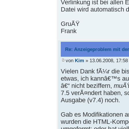
Verlinkung ist bei allen
Datei wird automatisch d
GruÃŸ
Frank
Re: Anzeigeproblem mit de
von
Kim
» 13.06.2008, 17:58
Vielen Dank fÃ¼r die bi
etwas, ich kannâ€™s au
â€“ nicht beziffern,
muÃ
7.5 verÃ¤ndert haben, sc
Ausgabe (v7.4) noch.
Gab es Modifikationen an
wurden die HTML-Kompon
umgeformt; oder hat viel