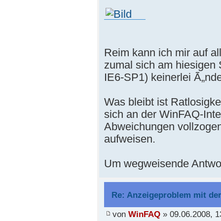
Reim kann ich mir auf al
zumal sich am hiesige
IE6-SP1) keinerlei Ã„nd
Was bleibt ist Ratlosigk
sich an der WinFAQ-Inter
Abweichungen vollzogen,
aufweisen.
Um wegweisende Antwort
Re: Anzeigeproblem mit de
von
WinFAQ
» 09.06.2008, 1