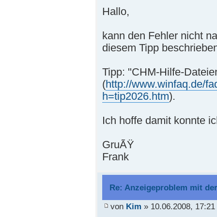
Hallo,
kann den Fehler nicht na
diesem Tipp beschriebe
Tipp: "CHM-Hilfe-Dateie
(
http://www.winfaq.de/fa
h=tip2026.htm
).
Ich hoffe damit konnte ic
GruÃŸ
Frank
Re: Anzeigeproblem mit de
von
Kim
» 10.06.2008, 17:21