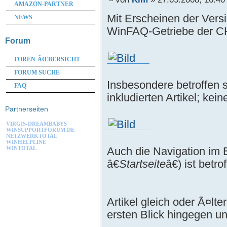
AMAZON-PARTNER
Mit Erscheinen der Vers
NEWS
WinFAQ-Getriebe der 
Forum
FOREN-ÃŒBERSICHT
FORUM SUCHE
Insbesondere betroffen s
FAQ
inkludierten Artikel; kein
Partnerseiten
VIRGIS-DREAMBABYS
WINSUPPORTFORUM.DE
NETZWERKTOTAL
WINHELPLINE
WINTOTAL
Auch die Navigation im E
â€
Startseite
â€) ist betr
Artikel gleich oder Ã¤lt
ersten Blick hingegen un