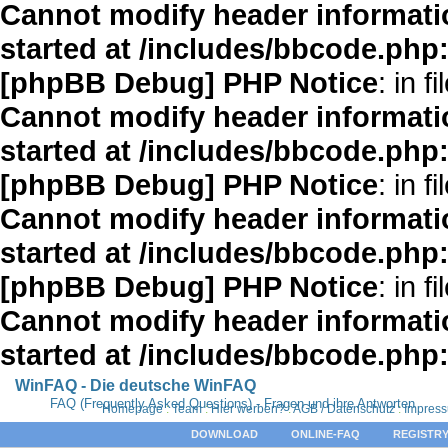
Cannot modify header informatio
started at /includes/bbcode.php
[phpBB Debug] PHP Notice
: in fi
Cannot modify header informatio
started at /includes/bbcode.php
[phpBB Debug] PHP Notice
: in fi
Cannot modify header informatio
started at /includes/bbcode.php
[phpBB Debug] PHP Notice
: in fi
Cannot modify header informatio
started at /includes/bbcode.php
WinFAQ - Die deutsche WinFAQ
FAQ (Frequently Asked Questions) - Fragen und ihre Antworten
Homepage
:
Team
:
Hier werben?
:
AGB / Datenschutz
:
Impres
DOWNLOAD
ONLINE-FAQ
REGISTRY