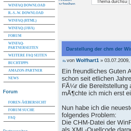
schreiben
WINFAQ DOWNLOAD
R.-S.-W. DOWNLOAD
WINFAQ (HTML)
WINFAQ (JAVA)
FORUM
WINFAQ-
PARTNERSEITEN
Darstellung der chm der Wi
WEITERE FAQ SEITEN
von
Wolfhart1
» 03.07.2009,
BUCHTIPPS
Ein freundliches Guten A
AMAZON-PARTNER
schon seit etlichen Jah
NEWS
FÃ¼r die Bereitstellung a
Forum
mÃ¶chte ich mich erst e
FOREN-ÃŒBERSICHT
Nun habe ich die neueste 
FORUM SUCHE
folgendes Problem:
FAQ
Die CHM-Datei der WinF
als XML-Quellcode darg