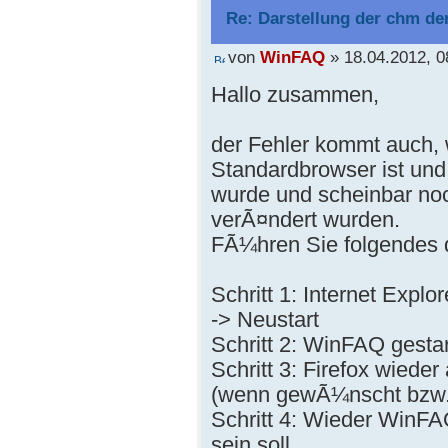
Re: Darstellung der chm der
von
WinFAQ
» 18.04.2012, 0
Hallo zusammen,
der Fehler kommt auch, 
Standardbrowser ist und 
wurde und scheinbar noc
verÃ¤ndert wurden.
FÃ¼hren Sie folgendes 
Schritt 1: Internet Explo
-> Neustart
Schritt 2: WinFAQ gestart
Schritt 3: Firefox wieder
(wenn gewÃ¼nscht bzw. 
Schritt 4: Wieder WinFAQ
sein soll.