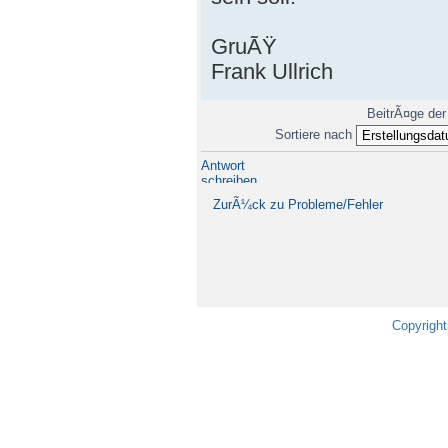
GruÃŸ
Frank Ullrich
BeitrÃ¤ge der
Sortiere nach
Antwort
schreiben
ZurÃ¼ck zu Probleme/Fehler
Copyright