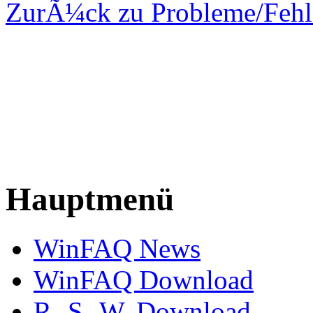
ZurÃ¼ck zu Probleme/Fehl
Hauptmenü
WinFAQ News
WinFAQ Download
R.-S.-W. Download