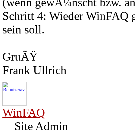
(wenn gewÃ¼nscht bzw. and
Schritt 4: Wieder WinFAQ ge
sein soll.
GruÃŸ
Frank Ullrich
WinFAQ
Site Admin