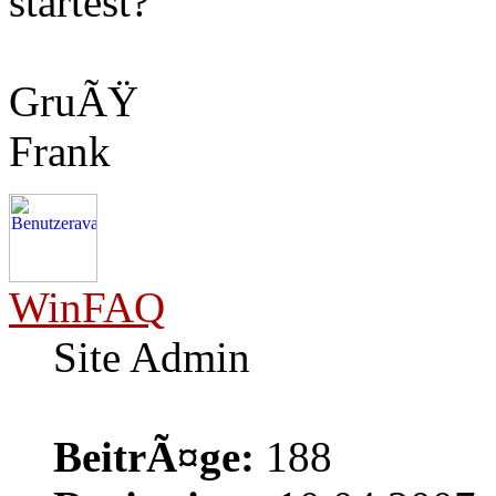
startest?
GruÃŸ
Frank
WinFAQ
Site Admin
BeitrÃ¤ge:
188