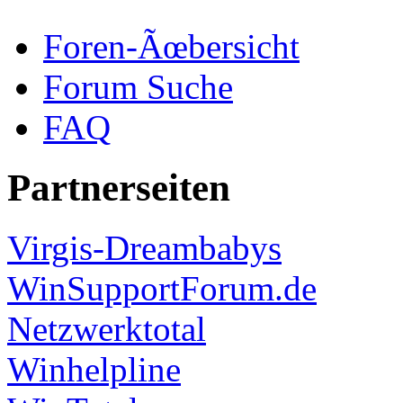
Foren-Ãœbersicht
Forum Suche
FAQ
Partnerseiten
Virgis-Dreambabys
WinSupportForum.de
Netzwerktotal
Winhelpline