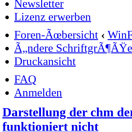
Newsletter
Lizenz erwerben
Foren-Ãœbersicht
‹
Win
Ã„ndere SchriftgrÃ¶ÃŸ
Druckansicht
FAQ
Anmelden
Darstellung der chm d
funktioniert nicht