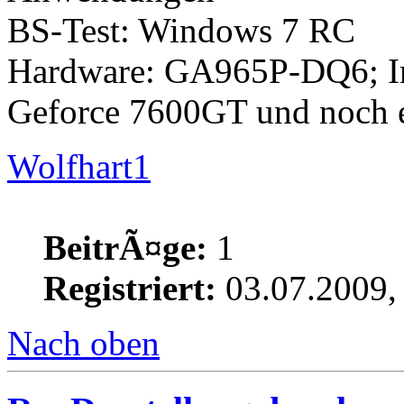
BS-Test: Windows 7 RC
Hardware: GA965P-DQ6; In
Geforce 7600GT und noch e
Wolfhart1
BeitrÃ¤ge:
1
Registriert:
03.07.2009,
Nach oben