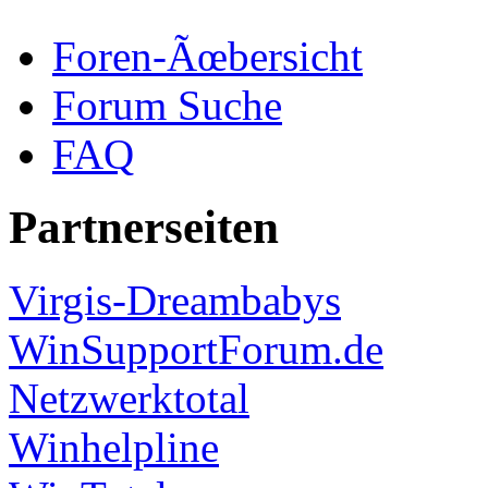
Foren-Ãœbersicht
Forum Suche
FAQ
Partnerseiten
Virgis-Dreambabys
WinSupportForum.de
Netzwerktotal
Winhelpline