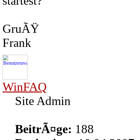
startest?
GruÃŸ
Frank
WinFAQ
Site Admin
BeitrÃ¤ge:
188