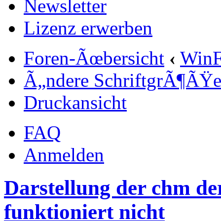
Newsletter
Lizenz erwerben
Foren-Ãœbersicht
‹
Win
Ã„ndere SchriftgrÃ¶ÃŸ
Druckansicht
FAQ
Anmelden
Darstellung der chm d
funktioniert nicht