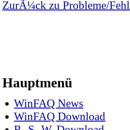
ZurÃ¼ck zu Probleme/Fehl
Hauptmenü
WinFAQ News
WinFAQ Download
R.-S.-W. Download