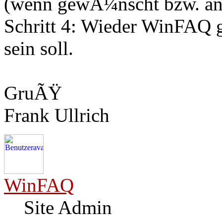
(wenn gewÃ¼nscht bzw. and
Schritt 4: Wieder WinFAQ ge
sein soll.
GruÃŸ
Frank Ullrich
WinFAQ
Site Admin