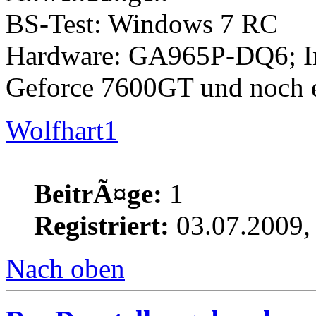
BS-Test: Windows 7 RC
Hardware: GA965P-DQ6; In
Geforce 7600GT und noch e
Wolfhart1
BeitrÃ¤ge:
1
Registriert:
03.07.2009,
Nach oben