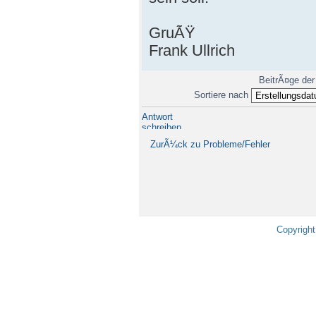
GruÃŸ
Frank Ullrich
BeitrÃ¤ge der
Sortiere nach
Antwort
schreiben
ZurÃ¼ck zu Probleme/Fehler
Copyright