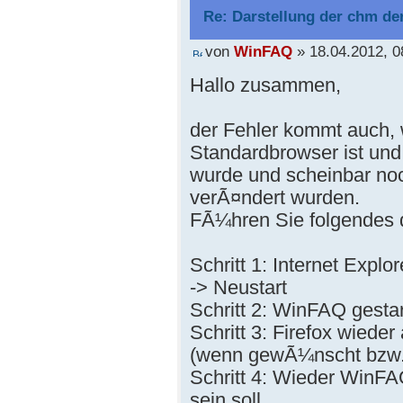
Re: Darstellung der chm der
von
WinFAQ
» 18.04.2012, 0
Hallo zusammen,
der Fehler kommt auch, 
Standardbrowser ist und 
wurde und scheinbar noc
verÃ¤ndert wurden.
FÃ¼hren Sie folgendes 
Schritt 1: Internet Explo
-> Neustart
Schritt 2: WinFAQ gestart
Schritt 3: Firefox wieder
(wenn gewÃ¼nscht bzw. 
Schritt 4: Wieder WinFAQ
sein soll.