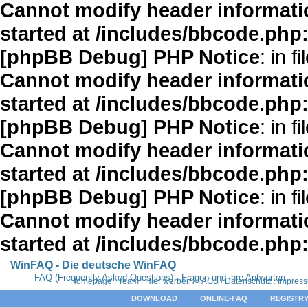
Cannot modify header informatio
started at /includes/bbcode.php
[phpBB Debug] PHP Notice
: in fi
Cannot modify header informatio
started at /includes/bbcode.php
[phpBB Debug] PHP Notice
: in fi
Cannot modify header informatio
started at /includes/bbcode.php
[phpBB Debug] PHP Notice
: in fi
Cannot modify header informatio
started at /includes/bbcode.php
WinFAQ - Die deutsche WinFAQ
FAQ (Frequently Asked Questions) - Fragen und ihre Antworten
Homepage
:
Team
:
Hier werben?
:
AGB / Datenschutz
:
Impres
DOWNLOAD
ONLINE-FAQ
REGISTRY