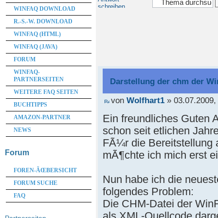
schreiben
WINFAQ DOWNLOAD
R.-S.-W. DOWNLOAD
WINFAQ (HTML)
WINFAQ (JAVA)
FORUM
WINFAQ-
PARTNERSEITEN
Darstellung der chm der Wi
WEITERE FAQ SEITEN
von
Wolfhart1
» 03.07.2009,
BUCHTIPPS
Ein freundliches Guten A
AMAZON-PARTNER
schon seit etlichen Jah
NEWS
FÃ¼r die Bereitstellung a
Forum
mÃ¶chte ich mich erst e
FOREN-ÃŒBERSICHT
Nun habe ich die neueste 
FORUM SUCHE
folgendes Problem:
FAQ
Die CHM-Datei der WinF
als XML-Quellcode darg