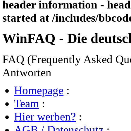
header information - head
started at /includes/bbco
WinFAQ - Die deuts
FAQ (Frequently Asked Ques
Antworten
Homepage
:
Team
:
Hier werben?
:
AGB / Datenschutz
: