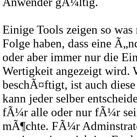
Anwender gÃ¼ltig.
Einige Tools zeigen so was 
Folge haben, dass eine Ã„
oder aber immer nur die Ei
Wertigkeit angezeigt wird.
beschÃ¤ftigt, ist auch dies
kann jeder selber entscheide
fÃ¼r alle oder nur fÃ¼r s
mÃ¶chte. FÃ¼r Adminstrato