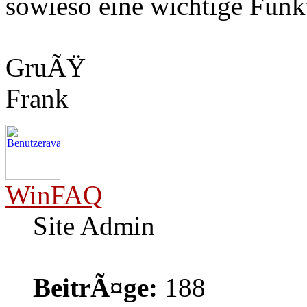
sowieso eine wichtige Funk
GruÃŸ
Frank
WinFAQ
Site Admin
BeitrÃ¤ge:
188