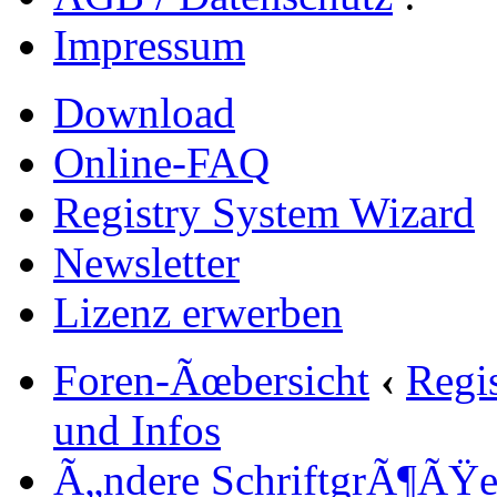
Impressum
Download
Online-FAQ
Registry System Wizard
Newsletter
Lizenz erwerben
Foren-Ãœbersicht
‹
Regi
und Infos
Ã„ndere SchriftgrÃ¶ÃŸ