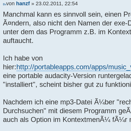
von
hanzf
» 23.02.2011, 22:54
Manchmal kann es sinnvoll sein, einen
Ã¤ndern, also nicht den Namen der exe-
unter dem das Programm z.B. im Konte
auftaucht.
Ich habe von
hier:
http://portableapps.com/apps/music_
eine portable audacity-Version runterge
"installiert", scheint bisher gut zu funktion
Nachdem ich eine mp3-Datei Ã¼ber "rechts
Durchsuchen" mit diesem Programm geÃ¶f
auch als Option im KontextmenÃ¼ fÃ¼r m