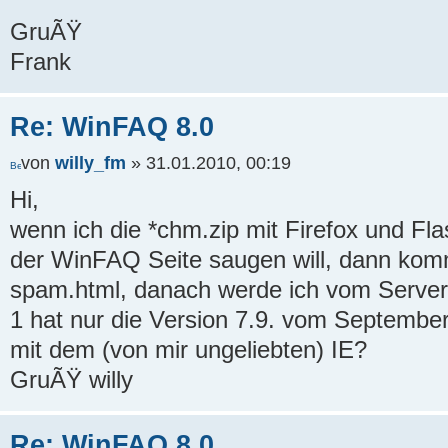
GruÃŸ
Frank
Re: WinFAQ 8.0
von
willy_fm
» 31.01.2010, 00:19
Hi,
wenn ich die *chm.zip mit Firefox und Fl
der WinFAQ Seite saugen will, dann komm
spam.html, danach werde ich vom Server
1 hat nur die Version 7.9. vom September
mit dem (von mir ungeliebten) IE?
GruÃŸ willy
Re: WinFAQ 8.0