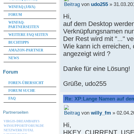
von
udo255
» 31.03.20
WINFAQ (JAVA)
Hi,
FORUM
auf dem Desktop werden
WINFAQ-
PARTNERSEITEN
Verknüpfungsnamen nur v
WEITERE FAQ SEITEN
Der Rest wird mit "..." ve
BUCHTIPPS
Wie kann ich erreichen,
AMAZON-PARTNER
angezeigt wird ?
NEWS
Danke für eine Lösung!
Forum
Grüße, udo255
FOREN-ÜBERSICHT
FORUM SUCHE
Re: XP:Lange Namen auf de
FAQ
von
willy_fm
» 02.04.2
Partnerseiten
VIRGIS-DREAMBABYS
Hi,
WINSUPPORTFORUM.DE
NETZWERKTOTAL
HKEY_CURRENT_USER