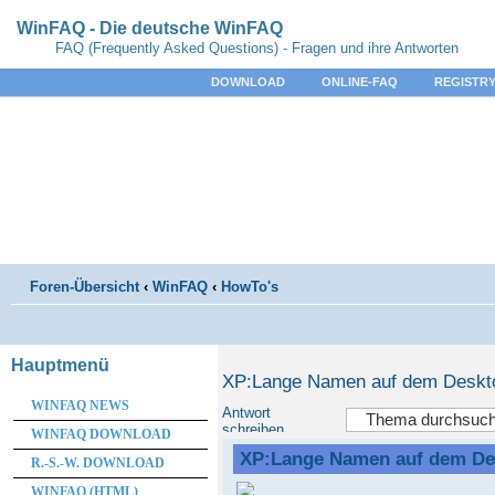
WinFAQ - Die deutsche WinFAQ
FAQ (Frequently Asked Questions) - Fragen und ihre Antworten
DOWNLOAD
ONLINE-FAQ
REGISTRY
Foren-Übersicht
‹
WinFAQ
‹
HowTo's
Hauptmenü
XP:Lange Namen auf dem Deskt
WINFAQ NEWS
Antwort
schreiben
WINFAQ DOWNLOAD
XP:Lange Namen auf dem De
R.-S.-W. DOWNLOAD
WINFAQ (HTML)