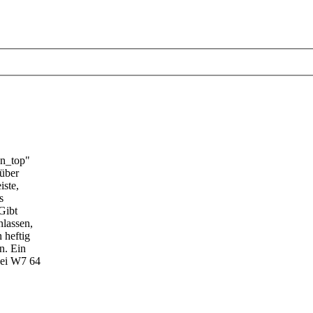
on_top"
 über
iste,
s
Gibt
nlassen,
 heftig
n. Ein
 bei W7 64