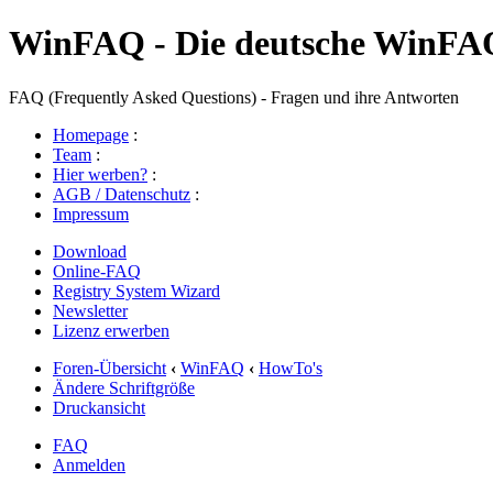
WinFAQ - Die deutsche WinFA
FAQ (Frequently Asked Questions) - Fragen und ihre Antworten
Homepage
:
Team
:
Hier werben?
:
AGB / Datenschutz
:
Impressum
Download
Online-FAQ
Registry System Wizard
Newsletter
Lizenz erwerben
Foren-Übersicht
‹
WinFAQ
‹
HowTo's
Ändere Schriftgröße
Druckansicht
FAQ
Anmelden