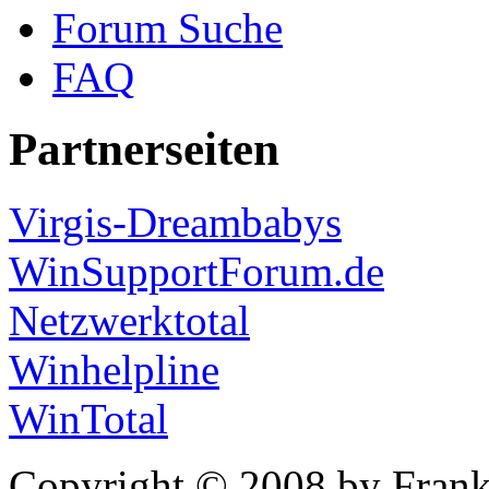
Forum Suche
FAQ
Partnerseiten
Virgis-Dreambabys
WinSupportForum.de
Netzwerktotal
Winhelpline
WinTotal
Copyright © 2008 by Frank