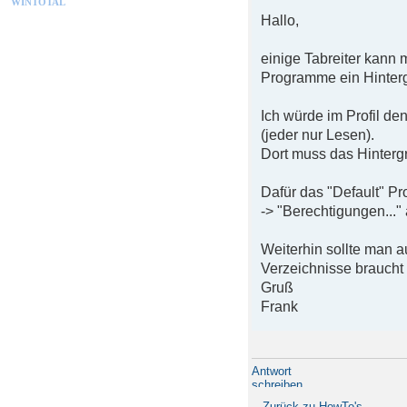
WINTOTAL
Hallo,
einige Tabreiter kann
Programme ein Hinterg
Ich würde im Profil 
(jeder nur Lesen).
Dort muss das Hinterg
Dafür das "Default" P
-> "Berechtigungen..."
Weiterhin sollte man a
Verzeichnisse braucht
Gruß
Frank
Antwort
schreiben
Zurück zu HowTo's