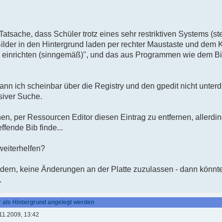
 Tatsache, dass Schüler trotz eines sehr restriktiven Systems (s
lder in den Hintergrund laden per rechter Maustaste und dem 
nd einrichten (sinngemäß)", und das aus Programmen wie dem Bi
n ich scheinbar über die Registry und den gpedit nicht unterdr
nsiver Suche.
n, per Ressourcen Editor diesen Eintrag zu entfernen, allerdings
ffende Bib finde...
weiterhelfen?
indern, keine Änderungen an der Platte zuzulassen - dann könn
.
r als Hintergrund angelegt werden
11.2009, 13:42