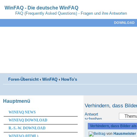
WinFAQ - Die deutsche WinFAQ
FAQ (Frequently Asked Questions) - Fragen und ihre Antworten
DOWNLOAD
Foren-Übersicht
‹
WinFAQ
‹
HowTo's
Hauptmenü
Verhindern, dass Bilde
WINFAQ NEWS
Antwort
schreiben
WINFAQ DOWNLOAD
Verhindern, dass Bilder al
R.-S.-W. DOWNLOAD
von
Hausmeister
WINFAQ (HTML)