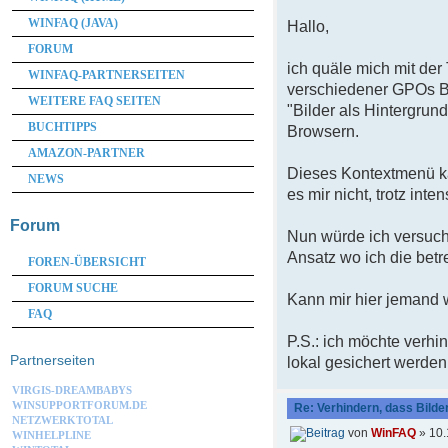
WINFAQ (JAVA)
Hallo,
FORUM
ich quäle mich mit der
WINFAQ-PARTNERSEITEN
verschiedener GPOs Bi
WEITERE FAQ SEITEN
"Bilder als Hintergru
BUCHTIPPS
Browsern.
AMAZON-PARTNER
Dieses Kontextmenü kan
NEWS
es mir nicht, trotz inte
Forum
Nun würde ich versuche
Ansatz wo ich die betre
FOREN-ÜBERSICHT
FORUM SUCHE
Kann mir hier jemand 
FAQ
P.S.: ich möchte verh
Partnerseiten
lokal gesichert werden
VIRGIS-DREAMBABYS
WINSUPPORTFORUM.DE
Re: Verhindern, dass Bilde
NETZWERKTOTAL
von
WinFAQ
» 10.
WINHELPLINE