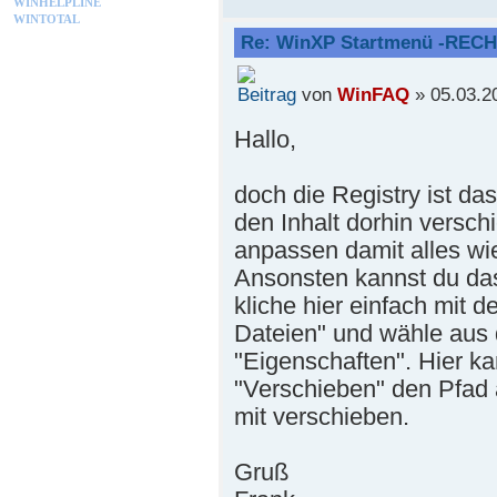
WINHELPLINE
WINTOTAL
Re: WinXP Startmenü -RECH
von
WinFAQ
» 05.03.2
Hallo,
doch die Registry ist da
den Inhalt dorhin versc
anpassen damit alles wie
Ansonsten kannst du da
kliche hier einfach mit 
Dateien" und wähle au
"Eigenschaften". Hier ka
"Verschieben" den Pfad 
mit verschieben.
Gruß