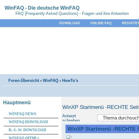
WinFAQ - Die deutsche WinFAQ
FAQ (Frequently Asked Questions) - Fragen und ihre Antworten
DOWNLOAD
ONLINE-FAQ
REGISTRY
Foren-Übersicht
‹
WinFAQ
‹
HowTo's
Hauptmenü
WinXP Startmenü -RECHTE Seit
WINFAQ NEWS
Antwort
schreiben
WINFAQ DOWNLOAD
WinXP Startmenü -RECHTE S
R.-S.-W. DOWNLOAD
WINFAQ (HTML)