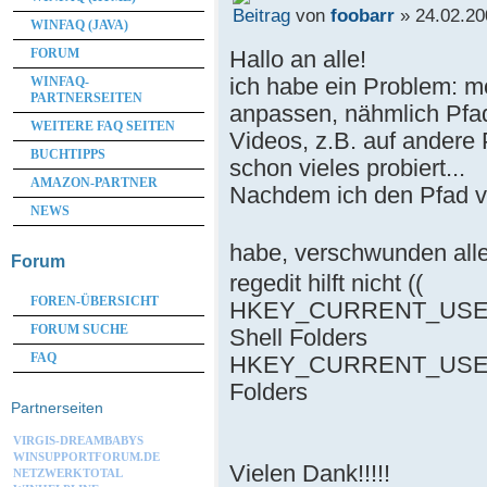
von
foobarr
» 24.02.20
WINFAQ (JAVA)
Hallo an alle!
FORUM
ich habe ein Problem: 
WINFAQ-
PARTNERSEITEN
anpassen, nähmlich Pfad
WEITERE FAQ SEITEN
Videos, z.B. auf andere 
BUCHTIPPS
schon vieles probiert...
AMAZON-PARTNER
Nachdem ich den Pfad v
NEWS
habe, verschwunden all
Forum
regedit hilft nicht ((
FOREN-ÜBERSICHT
HKEY_CURRENT_USER\So
FORUM SUCHE
Shell Folders
FAQ
HKEY_CURRENT_USER\Sof
Folders
Partnerseiten
VIRGIS-DREAMBABYS
WINSUPPORTFORUM.DE
Vielen Dank!!!!!
NETZWERKTOTAL