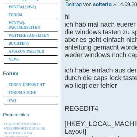
von
solterio
» 14.09.20
WINFAQ (JAVA)
hi
FORUM
ich hab mal nach euerer 
WINFAQ-
PARTNERSEITEN
die windows tasten zu s
WEITERE FAQ SEITEN
aber es geht einfach ni
BUCHTIPPS
anleitung gemacht worde
AMAZON-PARTNER
weder windows noch caps
NEWS
ich habe einfach aus dem
Forum
durch die caps lock taste
wo liegt der fehler
FOREN-ÜBERSICHT
FORUM SUCHE
FAQ
REGEDIT4
Partnerseiten
[HKEY_LOCAL_MACHINE\
VIRGIS-DREAMBABYS
WINSUPPORTFORUM.DE
Layout]
NETZWERKTOTAL