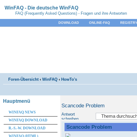
WinFAQ - Die deutsche WinFAQ
FAQ (Frequently Asked Questions) - Fragen und ihre Antworten
DOWNLOAD
ONLINE-FAQ
REGISTRY
Foren-Übersicht
‹
WinFAQ
‹
HowTo's
Hauptmenü
Scancode Problem
WINFAQ NEWS
Antwort
schreiben
WINFAQ DOWNLOAD
Scancode Problem
R.-S.-W. DOWNLOAD
WINFAQ (HTML)