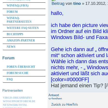
von
tino
» 17.10.2012, 
WINFAQ (JAVA)
hallo,
FORUM
WINFAQ-
PARTNERSEITEN
ich habe den picture vie
WEITERE FAQ SEITEN
im Ordner auf ein Bild kl
BUCHTIPPS
Windows Bild- und Faxan
AMAZON-PARTNER
NEWS
Gehe ich dann auf „ öffn
mit“ schon aktiviert und 
Forum
Wähle ich dann das ent
nichts mehr, - „ Windows
FOREN-ÜBERSICHT
aktiviert und läßt sich 
FORUM SUCHE
[color=#0000FF]
FAQ
Hat jemand einen Tip? [/
Partnerseiten
Antwort
VIRGIS-DREAMBABYS
schreiben
WINSUPPORTFORUM.DE
Zurück zu HowTo's
NETZWERKTOTAL