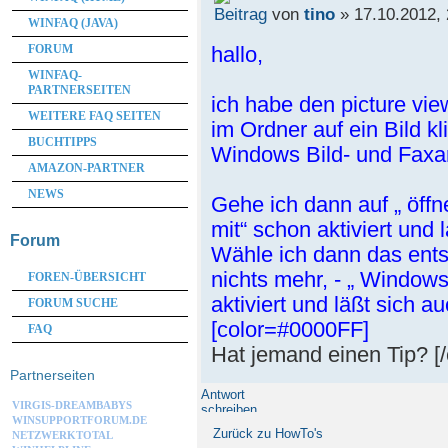
von
tino
» 17.10.2012, 
WINFAQ (JAVA)
hallo,
FORUM
WINFAQ-
PARTNERSEITEN
ich habe den picture vie
WEITERE FAQ SEITEN
im Ordner auf ein Bild kl
BUCHTIPPS
Windows Bild- und Faxan
AMAZON-PARTNER
NEWS
Gehe ich dann auf „ öffn
mit“ schon aktiviert und 
Forum
Wähle ich dann das ent
nichts mehr, - „ Windows
FOREN-ÜBERSICHT
aktiviert und läßt sich 
FORUM SUCHE
[color=#0000FF]
FAQ
Hat jemand einen Tip? [/
Partnerseiten
Antwort
VIRGIS-DREAMBABYS
schreiben
WINSUPPORTFORUM.DE
Zurück zu HowTo's
NETZWERKTOTAL