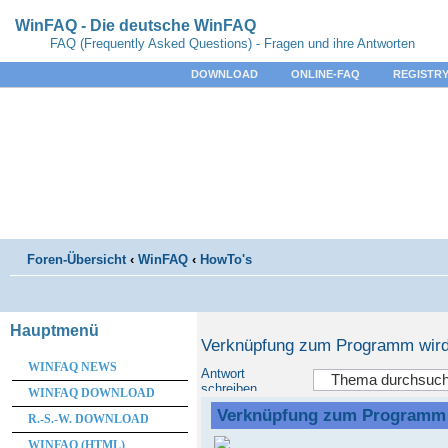
WinFAQ - Die deutsche WinFAQ
FAQ (Frequently Asked Questions) - Fragen und ihre Antworten
DOWNLOAD
ONLINE-FAQ
REGISTRY
Foren-Übersicht
‹
WinFAQ
‹
HowTo's
Hauptmenü
Verknüpfung zum Programm wird
WINFAQ NEWS
Antwort
schreiben
WINFAQ DOWNLOAD
Verknüpfung zum Programm 
R.-S.-W. DOWNLOAD
WINFAQ (HTML)