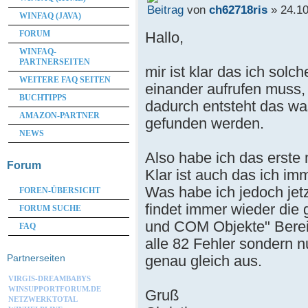
von
ch62718ris
» 24.10
WINFAQ (JAVA)
Hallo,
FORUM
WINFAQ-
PARTNERSEITEN
mir ist klar das ich sol
WEITERE FAQ SEITEN
einander aufrufen muss, 
BUCHTIPPS
dadurch entsteht das wa
AMAZON-PARTNER
gefunden werden.
NEWS
Also habe ich das erste
Forum
Klar ist auch das ich im
Was habe ich jedoch jet
FOREN-ÜBERSICHT
findet immer wieder die 
FORUM SUCHE
und COM Objekte" Bereich
FAQ
alle 82 Fehler sondern n
genau gleich aus.
Partnerseiten
VIRGIS-DREAMBABYS
WINSUPPORTFORUM.DE
Gruß
NETZWERKTOTAL