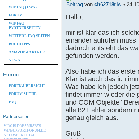
von
ch62718ris
» 24.10
WINFAQ (JAVA)
Hallo,
FORUM
WINFAQ-
PARTNERSEITEN
mir ist klar das ich sol
WEITERE FAQ SEITEN
einander aufrufen muss, 
BUCHTIPPS
dadurch entsteht das wa
AMAZON-PARTNER
gefunden werden.
NEWS
Also habe ich das erste
Forum
Klar ist auch das ich im
Was habe ich jedoch jet
FOREN-ÜBERSICHT
findet immer wieder die 
FORUM SUCHE
und COM Objekte" Bereich
FAQ
alle 82 Fehler sondern n
genau gleich aus.
Partnerseiten
VIRGIS-DREAMBABYS
WINSUPPORTFORUM.DE
Gruß
NETZWERKTOTAL