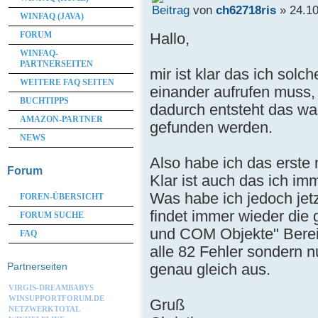
von
ch62718ris
» 24.10
WINFAQ (JAVA)
Hallo,
FORUM
WINFAQ-
PARTNERSEITEN
mir ist klar das ich sol
WEITERE FAQ SEITEN
einander aufrufen muss, 
BUCHTIPPS
dadurch entsteht das wa
AMAZON-PARTNER
gefunden werden.
NEWS
Also habe ich das erste
Forum
Klar ist auch das ich im
Was habe ich jedoch jet
FOREN-ÜBERSICHT
findet immer wieder die 
FORUM SUCHE
und COM Objekte" Bereich
FAQ
alle 82 Fehler sondern n
genau gleich aus.
Partnerseiten
VIRGIS-DREAMBABYS
WINSUPPORTFORUM.DE
Gruß
NETZWERKTOTAL