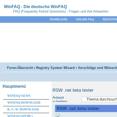
WinFAQ - Die deutsche WinFAQ
FAQ (Frequently Asked Questions) - Fragen und ihre Antworten
DOWNLOAD
ONLINE-FAQ
REGISTRY
Foren-Übersicht
‹
Registry System Wizard
‹
Vorschläge und Wünsc
Hauptmenü
RSW .net beta tester
WINFAQ NEWS
Antwort
schreiben
WINFAQ DOWNLOAD
RSW .net beta tester
R.-S.-W. DOWNLOAD
WINFAQ (HTML)