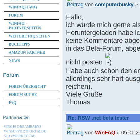
von
computerhusky
» 
WINFAQ (JAVA)
Hallo,
FORUM
ich würde mich gerne al
WINFAQ-
PARTNERSEITEN
Heruntergeladen habe ic
WEITERE FAQ SEITEN
keine Kommentare abge
BUCHTIPPS
in das Beta-Forum, abge
AMAZON-PARTNER
nicht posten
NEWS
Habe auch schon den ers
Forum
allerdings sehr hart au
reichen).
FOREN-ÜBERSICHT
Viele Grüße
FORUM SUCHE
Thomas
FAQ
Partnerseiten
Re: RSW .net beta tester
VIRGIS-DREAMBABYS
von
WinFAQ
» 05.01.2
WINSUPPORTFORUM.DE
NETZWERKTOTAL