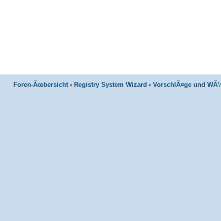
Foren-Ãœbersicht
‹
Registry System Wizard
‹
VorschlÃ¤ge und WÃ