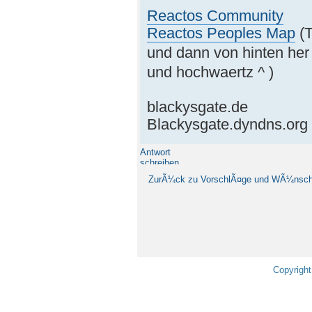
Reactos Community
Reactos Peoples Map
(T
und dann von hinten her
und hochwaertz ^ )
blackysgate.de
Blackysgate.dyndns.org
Antwort
schreiben
ZurÃ¼ck zu VorschlÃ¤ge und WÃ¼nsc
Copyright