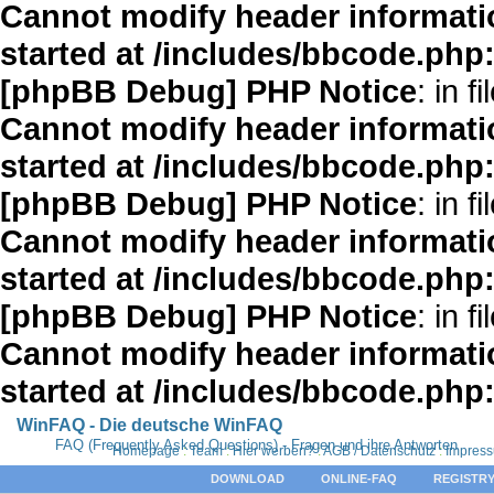
Cannot modify header informatio
started at /includes/bbcode.php
[phpBB Debug] PHP Notice
: in fi
Cannot modify header informatio
started at /includes/bbcode.php
[phpBB Debug] PHP Notice
: in fi
Cannot modify header informatio
started at /includes/bbcode.php
[phpBB Debug] PHP Notice
: in fi
Cannot modify header informatio
started at /includes/bbcode.php
WinFAQ - Die deutsche WinFAQ
FAQ (Frequently Asked Questions) - Fragen und ihre Antworten
Homepage
:
Team
:
Hier werben?
:
AGB / Datenschutz
:
Impres
DOWNLOAD
ONLINE-FAQ
REGISTRY