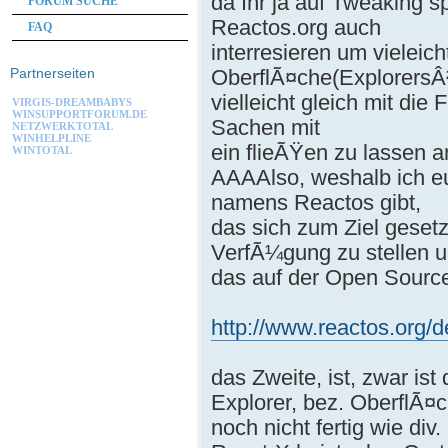
da Ihr ja auf Tweaking sp
FORUM SUCHE
Reactos.org auch
FAQ
interresieren um vieleich
OberflÃ¤che(ExplorersÂ
Partnerseiten
vielleicht gleich mit die
VIRGIS-DREAMBABYS
WINSUPPORTFORUM.DE
Sachen mit
NETZWERKTOTAL
WINHELPLINE
ein flieÃŸen zu lassen a
WINTOTAL
AAAAlso, weshalb ich eu
namens Reactos gibt,
das sich zum Ziel gesetz
VerfÃ¼gung zu stellen 
das auf der Open Sourc
http://www.reactos.org/d
das Zweite, ist, zwar ist
Explorer, bez. OberflÃ¤c
noch nicht fertig wie di