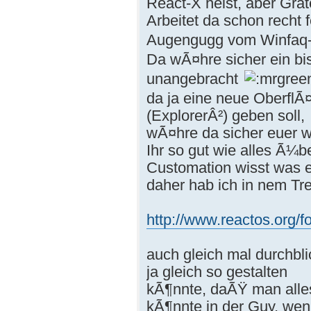
React-X heist, aber Gra
Arbeitet da schon recht f
Augengugg vom Winfaq
Da wÃ¤hre sicher ein bis
unangebracht
da ja eine neue OberflÃ
(ExplorerÂ²) geben soll,
wÃ¤hre da sicher euer w
Ihr so gut wie alles Ã¼b
Customation wisst was e
daher hab ich in nem Tre
http://www.reactos.org/f
auch gleich mal durchb
ja gleich so gestalten
kÃ¶nnte, daÃŸ man alles,
kÃ¶nnte in der Guy, we