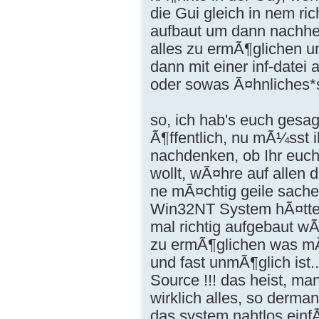
die Gui gleich in nem r
aufbaut um dann nachhe
alles zu ermÃ¶glichen un
dann mit einer inf-datei
oder sowas Ã¤hnliches*s
so, ich hab's euch gesag
Ã¶ffentlich, nu mÃ¼sst 
nachdenken, ob Ihr euch v
wollt, wÃ¤hre auf allen 
ne mÃ¤chtig geile sach
Win32NT System hÃ¤tten
mal richtig aufgebaut wÃ¤
zu ermÃ¶glichen was m
und fast unmÃ¶glich ist.
Source !!! das heist, ma
wirklich alles, so derm
das system nahtlos ein