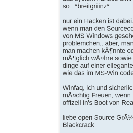
so.. *breitgriiinz*
nur ein Hacken ist dabei.
wenn man den Sourcec
von MS Windows gesehen 
problemchen.. aber, man
man machen kÃ¶nnte od
mÃ¶glich wÃ¤hre sowie p
dinge auf einer ellegant
wie das im MS-Win code 
Winfaq, ich und sicherl
mÃ¤chtig Freuen, wenn 
offizell in's Boot von 
liebe open Source GrÃ
Blackcrack