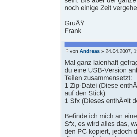
sein. Bis aber der ganze
noch einige Zeit vergehen 
GruÃŸ
Frank
von
Andreas
» 24.04.2007, 1
Mal ganz laienhaft gefr
du eine USB-Version anb
Teilen zusammensetzt:
1 Zip-Datei (Diese ent
auf den Stick)
1 Sfx (Dieses enthÃ¤lt 
Befinde ich mich an ein
Sfx, es wird alles das,
den PC kopiert, jedoch da