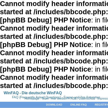
Cannot modify header informatio
started at /includes/bbcode.php
[phpBB Debug] PHP Notice
: in fi
Cannot modify header informatio
started at /includes/bbcode.php
[phpBB Debug] PHP Notice
: in fi
Cannot modify header informatio
started at /includes/bbcode.php
[phpBB Debug] PHP Notice
: in fi
Cannot modify header informatio
started at /includes/bbcode.php
WinFAQ - Die deutsche WinFAQ
FAQ (Frequently Asked Questions) - Fragen und ihre Antworten
Homepage
:
Team
:
Hier werben?
:
AGB / Datenschutz
:
Impres
DOWNLOAD
ONLINE-FAQ
REGISTRY