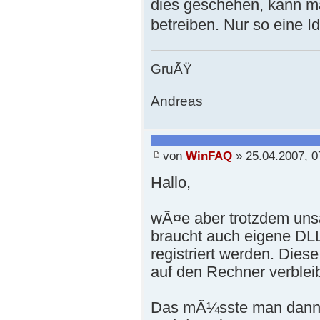
dies geschehen, kann m
betreiben. Nur so eine 
GruÃŸ
Andreas
von
WinFAQ
» 25.04.2007, 0
Hallo,
wÃ¤e aber trotzdem un
braucht auch eigene DLL
registriert werden. Die
auf den Rechner verblei
Das mÃ¼sste man dann 