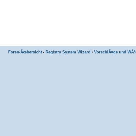
Foren-Ãœbersicht
‹
Registry System Wizard
‹
VorschlÃ¤ge und WÃ