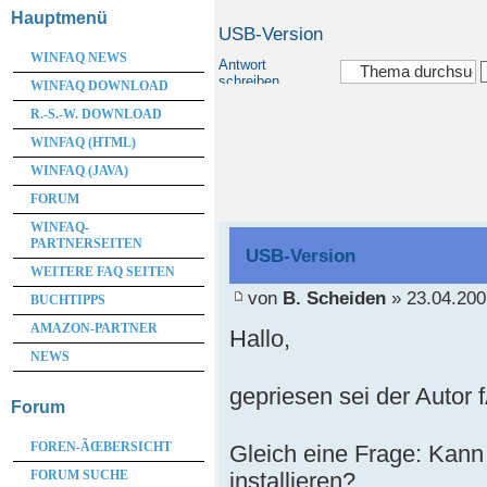
Hauptmenü
USB-Version
WINFAQ NEWS
Antwort
schreiben
WINFAQ DOWNLOAD
R.-S.-W. DOWNLOAD
WINFAQ (HTML)
WINFAQ (JAVA)
FORUM
WINFAQ-
PARTNERSEITEN
USB-Version
WEITERE FAQ SEITEN
von
B. Scheiden
» 23.04.200
BUCHTIPPS
AMAZON-PARTNER
Hallo,
NEWS
gepriesen sei der Autor
Forum
FOREN-ÃŒBERSICHT
Gleich eine Frage: Kan
FORUM SUCHE
installieren?