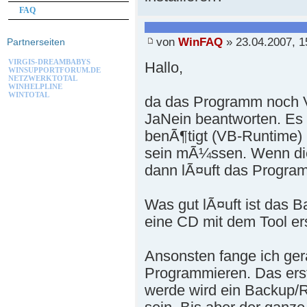
FAQ
von
WinFAQ
» 23.04.2007, 1
Partnerseiten
VIRGIS-DREAMBABYS
Hallo,
WINSUPPORTFORUM.DE
NETZWERKTOTAL
WINHELPLINE
WINTOTAL
da das Programm noch VB
JaNein beantworten. Es 
benÃ¶tigt (VB-Runtime) u
sein mÃ¼ssen. Wenn die 
dann lÃ¤uft das Progra
Was gut lÃ¤uft ist das B
eine CD mit dem Tool ers
Ansonsten fange ich ger
Programmieren. Das erst
werde wird ein Backup/