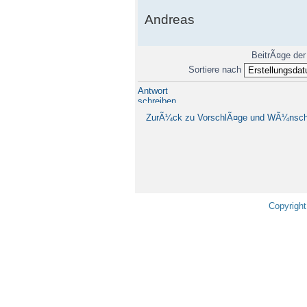
Andreas
BeitrÃ¤ge der
Sortiere nach
Antwort
schreiben
ZurÃ¼ck zu VorschlÃ¤ge und WÃ¼nsc
Copyright