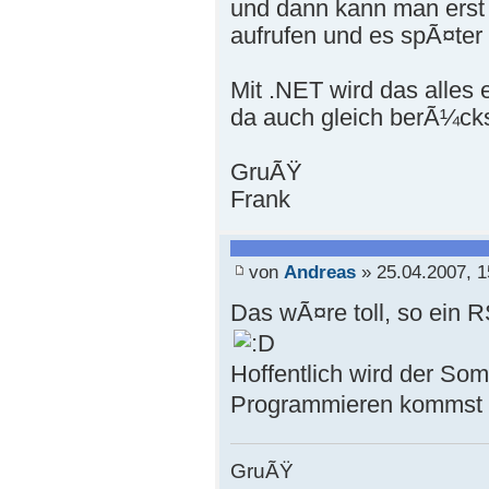
und dann kann man erst
aufrufen und es spÃ¤ter 
Mit .NET wird das alles 
da auch gleich berÃ¼cks
GruÃŸ
Frank
von
Andreas
» 25.04.2007, 1
Das wÃ¤re toll, so ein 
Hoffentlich wird der So
Programmieren kommst
GruÃŸ