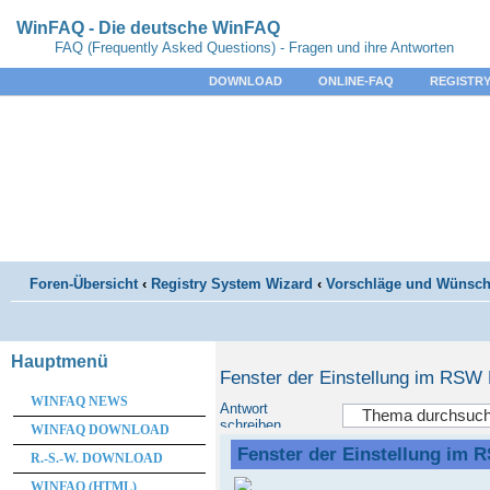
WinFAQ - Die deutsche WinFAQ
FAQ (Frequently Asked Questions) - Fragen und ihre Antworten
DOWNLOAD
ONLINE-FAQ
REGISTRY
Foren-Übersicht
‹
Registry System Wizard
‹
Vorschläge und Wünsc
Hauptmenü
Fenster der Einstellung im RSW 
WINFAQ NEWS
Antwort
schreiben
WINFAQ DOWNLOAD
Fenster der Einstellung im 
R.-S.-W. DOWNLOAD
WINFAQ (HTML)