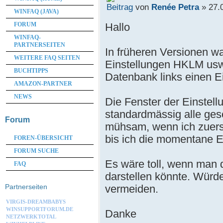
von
Renée Petra
» 27.0
WINFAQ (JAVA)
Hallo
FORUM
WINFAQ-
PARTNERSEITEN
In früheren Versionen wa
WEITERE FAQ SEITEN
Einstellungen HKLM usw
BUCHTIPPS
Datenbank links einen Ei
AMAZON-PARTNER
NEWS
Die Fenster der Einstel
standardmässig alle ges
Forum
mühsam, wenn ich zuerst
bis ich die momentane 
FOREN-ÜBERSICHT
FORUM SUCHE
Es wäre toll, wenn man 
FAQ
darstellen könnte. Würd
vermeiden.
Partnerseiten
VIRGIS-DREAMBABYS
WINSUPPORTFORUM.DE
Danke
NETZWERKTOTAL