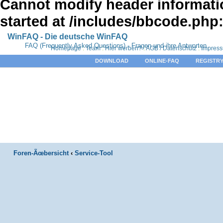
Cannot modify header informatio
started at /includes/bbcode.php
WinFAQ - Die deutsche WinFAQ
FAQ (Frequently Asked Questions) - Fragen und ihre Antworten
Homepage
:
Team
:
Hier werben?
:
AGB / Datenschutz
:
Impres
DOWNLOAD
ONLINE-FAQ
REGISTRY
Foren-Ãœbersicht
‹
Service-Tool