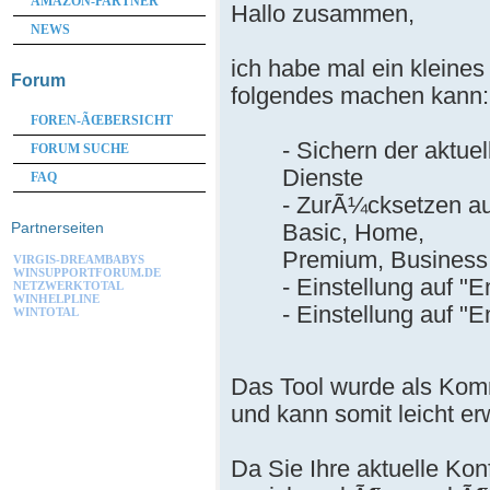
AMAZON-PARTNER
Hallo zusammen,
NEWS
ich habe mal ein kleine
Forum
folgendes machen kann:
FOREN-ÃŒBERSICHT
- Sichern der aktue
FORUM SUCHE
Dienste
FAQ
- ZurÃ¼cksetzen au
Basic, Home,
Partnerseiten
Premium, Business,
VIRGIS-DREAMBABYS
WINSUPPORTFORUM.DE
- Einstellung auf "
NETZWERKTOTAL
WINHELPLINE
- Einstellung auf "
WINTOTAL
Das Tool wurde als Komm
und kann somit leicht er
Da Sie Ihre aktuelle Kon