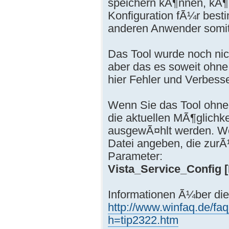
speichern kÃ¶nnen, kÃ¶n
Konfiguration fÃ¼r best
anderen Anwender somit
Das Tool wurde noch nich
aber das es soweit ohne
hier Fehler und Verbess
Wenn Sie das Tool ohne
die aktuellen MÃ¶glichk
ausgewÃ¤hlt werden. We
Datei angeben, die zurÃ
Parameter:
Vista_Service_Config [
Informationen Ã¼ber die 
http://www.winfaq.de/fa
h=tip2322.htm