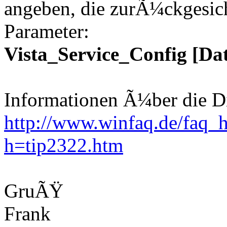
angeben, die zurÃ¼ckgesich
Parameter:
Vista_Service_Config [Dat
Informationen Ã¼ber die Di
http://www.winfaq.de/faq_h
h=tip2322.htm
GruÃŸ
Frank