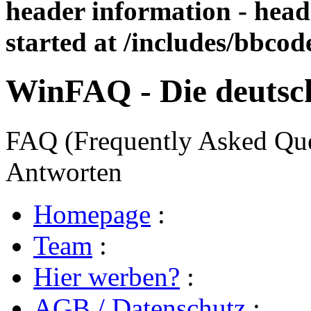
header information - head
started at /includes/bbco
WinFAQ - Die deuts
FAQ (Frequently Asked Ques
Antworten
Homepage
:
Team
:
Hier werben?
:
AGB / Datenschutz
: