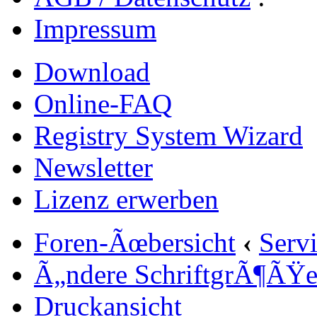
Impressum
Download
Online-FAQ
Registry System Wizard
Newsletter
Lizenz erwerben
Foren-Ãœbersicht
‹
Serv
Ã„ndere SchriftgrÃ¶ÃŸ
Druckansicht