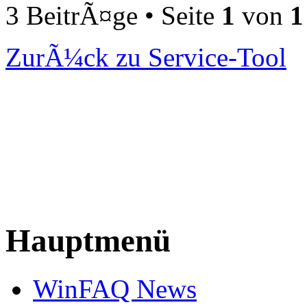
3 BeitrÃ¤ge • Seite
1
von
1
ZurÃ¼ck zu Service-Tool
Hauptmenü
WinFAQ News