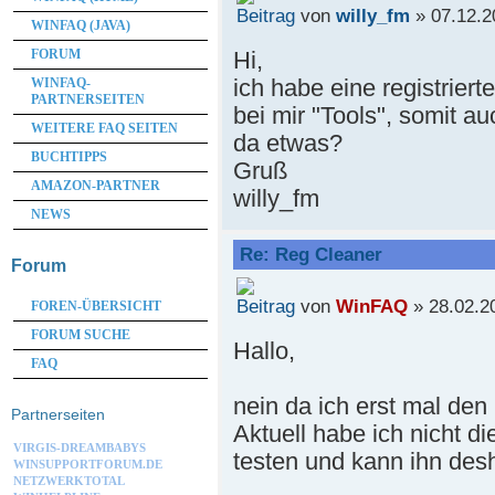
von
willy_fm
» 07.12.2
WINFAQ (JAVA)
Hi,
FORUM
ich habe eine registriert
WINFAQ-
PARTNERSEITEN
bei mir "Tools", somit a
WEITERE FAQ SEITEN
da etwas?
BUCHTIPPS
Gruß
AMAZON-PARTNER
willy_fm
NEWS
Re: Reg Cleaner
Forum
von
WinFAQ
» 28.02.2
FOREN-ÜBERSICHT
FORUM SUCHE
Hallo,
FAQ
nein da ich erst mal de
Partnerseiten
Aktuell habe ich nicht di
VIRGIS-DREAMBABYS
testen und kann ihn desh
WINSUPPORTFORUM.DE
NETZWERKTOTAL