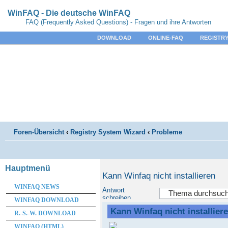
WinFAQ - Die deutsche WinFAQ
FAQ (Frequently Asked Questions) - Fragen und ihre Antworten
DOWNLOAD
ONLINE-FAQ
REGISTRY
Foren-Übersicht
‹
Registry System Wizard
‹
Probleme
Hauptmenü
Kann Winfaq nicht installieren
WINFAQ NEWS
Antwort
schreiben
WINFAQ DOWNLOAD
Kann Winfaq nicht installier
R.-S.-W. DOWNLOAD
WINFAQ (HTML)