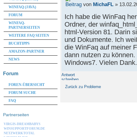
von
MichaFL
» 13.02.2
WINFAQ (JAVA)
Ich habe die WinFaq her
FORUM
Ordner, der winfaq_html_
WINFAQ-
PARTNERSEITEN
html-Version 81. Darin 
WEITERE FAQ SEITEN
und Dokumente. Ich weiß
BUCHTIPPS
die WinFaq auf meiner Fe
AMAZON-PARTNER
dann nutzen zu können. 
NEWS
Windows7. Vielen Dank.
Forum
Antwort
schreiben
FOREN-ÜBERSICHT
Zurück zu Probleme
FORUM SUCHE
FAQ
Partnerseiten
VIRGIS-DREAMBABYS
WINSUPPORTFORUM.DE
NETZWERKTOTAL